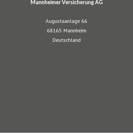
Mannheimer Versicherung AG
gut wieder: Gerade, wenn wertvolle Gegenstände wie
Musikinstrumente und Kunst transportiert werden,
Augustaanlage 66
bestehen besondere Gefahren. Die Mitarbeiter der
68165 Mannheim
Mannheimer bieten dafür nicht nur optimalen
Deutschland
Versicherungsschutz, sondern beraten auch in allen
Website Mannheimer Versicherung AG
Sicherungsfragen, beispielsweise zu Verpackung,
Blog für Klassische Musiker und ihre Instrumente
Restaurierung und Transport.
Blog für Musiker am Stromkreis und ihr Sound-Equipment
Blog für Kunstliebhaber
Auch über 145 Jahre nach unserer Gründung, sind wir für
Blog für Fans von Oldtimern, Youngtimern und
unsere Kompetenz anerkannt: Die Mannheimer gehört zu
Liebhaberfahrzeugen
den zehn Top-Transportversicherern Deutschlands und ist
Instagram für Fans von Oldtimern, Youngtimern und
auch mit SINFONIMA und VALORIMA unter den deutschen
Liebhaberfahrzeugen
Marktführern.