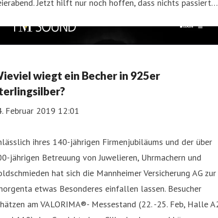
ierabend. Jetzt hilft nur noch hoffen, dass nichts passiert…
ieviel wiegt ein Becher in 925er
terlingsilber?
4. Februar 2019 12:01
lässlich ihres 140-jährigen Firmenjubiläums und der über
00-jährigen Betreuung von Juwelieren, Uhrmachern und
oldschmieden hat sich die Mannheimer Versicherung AG zur
horgenta etwas Besonderes einfallen lassen. Besucher
chätzen am VALORIMA®- Messestand (22. -25. Feb, Halle A2