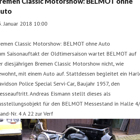
remen Classic Motorshow: BELMOT ohne
uto
. Januar 2018 10:00
remen Classic Motorshow: BELMOT ohne Auto
um Saisonauftakt der Oldtimersaison wartet BELMOT auf
r diesjährigen Bremen Classic Motorshow nicht, wie
wohnt, mit einem Auto auf. Stattdessen begleitet ein Harl
vidson Police Special Servi-Car, Baujahr 1957, den
sseauftritt. Andreas Eismann stellt dieses als
usstellungsobjekt für den BELMOT Messestand in Halle 4/
and-Nr. 4 A 22 zur Verf