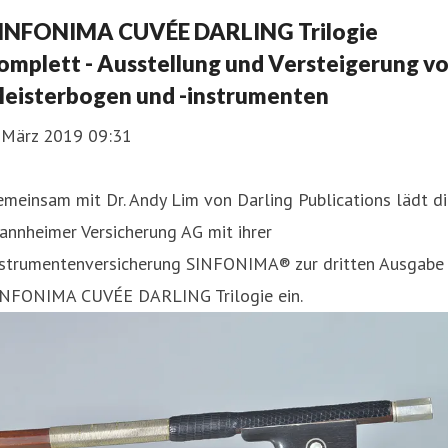
INFONIMA CUVÉE DARLING Trilogie
omplett - Ausstellung und Versteigerung v
eisterbogen und -instrumenten
. März 2019 09:31
meinsam mit Dr. Andy Lim von Darling Publications lädt d
nnheimer Versicherung AG mit ihrer
nstrumentenversicherung SINFONIMA® zur dritten Ausgabe
INFONIMA CUVÉE DARLING Trilogie ein.