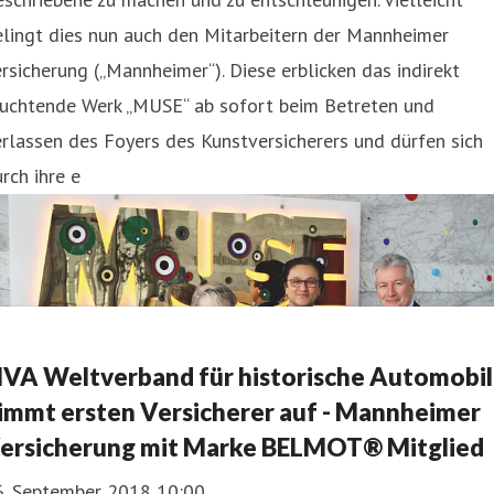
lingt dies nun auch den Mitarbeitern der Mannheimer
rsicherung („Mannheimer“). Diese erblicken das indirekt
euchtende Werk „MUSE“ ab sofort beim Betreten und
rlassen des Foyers des Kunstversicherers und dürfen sich
rch ihre e
IVA Weltverband für historische Automobi
immt ersten Versicherer auf - Mannheimer
ersicherung mit Marke BELMOT® Mitglied
6. September 2018 10:00