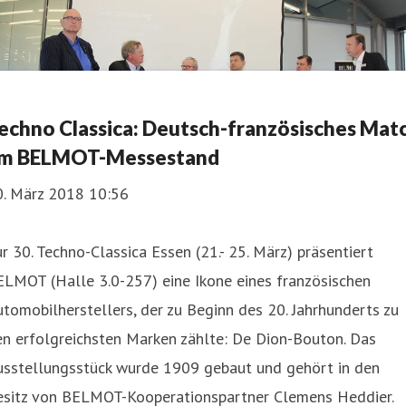
echno Classica: Deutsch-französisches Mat
m BELMOT-Messestand
0. März 2018 10:56
r 30. Techno-Classica Essen (21.- 25. März) präsentiert
ELMOT (Halle 3.0-257) eine Ikone eines französischen
tomobilherstellers, der zu Beginn des 20. Jahrhunderts zu
n erfolgreichsten Marken zählte: De Dion-Bouton. Das
usstellungsstück wurde 1909 gebaut und gehört in den
esitz von BELMOT-Kooperationspartner Clemens Heddier.