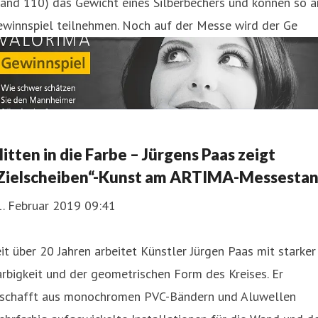
tand 110) das Gewicht eines Silberbechers und können so 
ewinnspiel teilnehmen. Noch auf der Messe wird der Ge
itten in die Farbe – Jürgens Paas zeigt
Zielscheiben“-Kunst am ARTIMA-Messesta
1. Februar 2019 09:41
it über 20 Jahren arbeitet Künstler Jürgen Paas mit starker
rbigkeit und der geometrischen Form des Kreises. Er
rschafft aus monochromen PVC-Bändern und Aluwellen