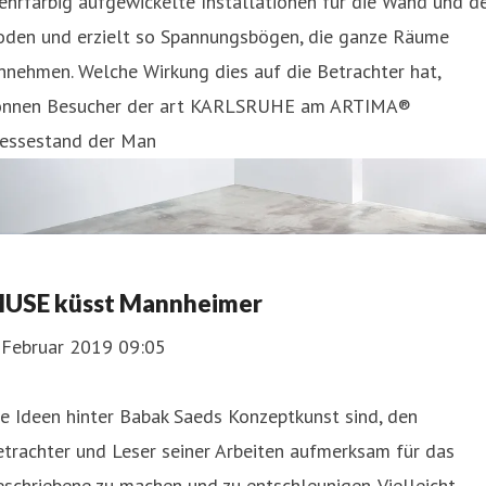
hrfarbig aufgewickelte Installationen für die Wand und d
oden und erzielt so Spannungsbögen, die ganze Räume
nnehmen. Welche Wirkung dies auf die Betrachter hat,
önnen Besucher der art KARLSRUHE am ARTIMA®
essestand der Man
USE küsst Mannheimer
. Februar 2019 09:05
e Ideen hinter Babak Saeds Konzeptkunst sind, den
trachter und Leser seiner Arbeiten aufmerksam für das
schriebene zu machen und zu entschleunigen. Vielleicht