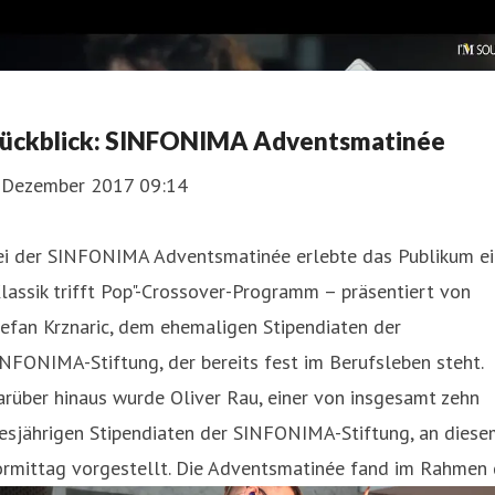
ückblick: SINFONIMA Adventsmatinée
. Dezember 2017 09:14
ei der SINFONIMA Adventsmatinée erlebte das Publikum ei
lassik trifft Pop"-Crossover-Programm – präsentiert von
efan Krznaric, dem ehemaligen Stipendiaten der
NFONIMA-Stiftung, der bereits fest im Berufsleben steht.
rüber hinaus wurde Oliver Rau, einer von insgesamt zehn
esjährigen Stipendiaten der SINFONIMA-Stiftung, an diese
ormittag vorgestellt. Die Adventsmatinée fand im Rahmen 