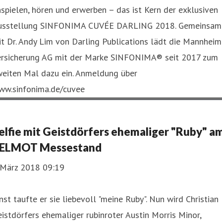
spielen, hören und erwerben – das ist Kern der exklusiven
usstellung SINFONIMA CUVÉE DARLING 2018. Gemeinsam
t Dr. Andy Lim von Darling Publications lädt die Mannheim
ersicherung AG mit der Marke SINFONIMA® seit 2017 zum
weiten Mal dazu ein. Anmeldung über
ww.sinfonima.de/cuvee
elfie mit Geistdörfers ehemaliger "Ruby" a
ELMOT Messestand
. März 2018 09:19
nst taufte er sie liebevoll "meine Ruby". Nun wird Christian
istdörfers ehemaliger rubinroter Austin Morris Minor,