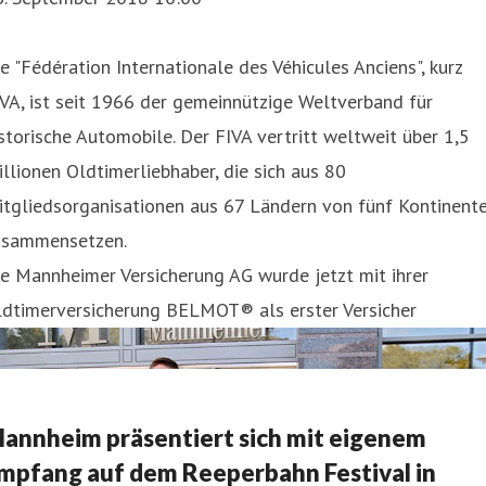
e "Fédération Internationale des Véhicules Anciens", kurz
VA, ist seit 1966 der gemeinnützige Weltverband für
storische Automobile. Der FIVA vertritt weltweit über 1,5
llionen Oldtimerliebhaber, die sich aus 80
itgliedsorganisationen aus 67 Ländern von fünf Kontinent
usammensetzen.
e Mannheimer Versicherung AG wurde jetzt mit ihrer
ldtimerversicherung BELMOT® als erster Versicher
annheim präsentiert sich mit eigenem
mpfang auf dem Reeperbahn Festival in