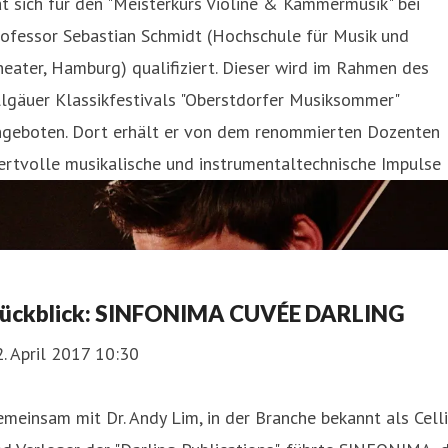
t sich für den "Meisterkurs Violine & Kammermusik" bei
rofessor Sebastian Schmidt (Hochschule für Musik und
eater, Hamburg) qualifiziert. Dieser wird im Rahmen des
lgäuer Klassikfestivals "Oberstdorfer Musiksommer"
ngeboten. Dort erhält er von dem renommierten Dozenten
ertvolle musikalische und instrumentaltechnische Impulse
ückblick: SINFONIMA CUVÉE DARLING
. April 2017 10:30
meinsam mit Dr. Andy Lim, in der Branche bekannt als Celli