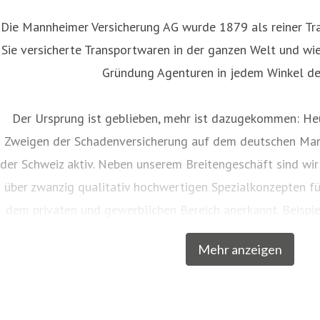
Die Mannheimer Versicherung AG wurde 1879 als reiner Tra
Sie versicherte Transportwaren in der ganzen Welt und wies
Gründung Agenturen in jedem Winkel de
Der Ursprung ist geblieben, mehr ist dazugekommen: Heu
Zweigen der Schadenversicherung auf dem deutschen Mar
der Schweiz aktiv. Neben unserem Breitengeschäft sind wir
über zwanzig qualitativ hochwertigen Spezialkonzepten f
dem privaten und gewerblichen Bereich anerkannt. Beispie
Musiker, Galeristen und Juweliere komplette Absicher
Mehr anzeigen
charakteristische Markennamen wie SINFONIMA®, 
In den Markenprogrammen spiegeln sich die Herkunf