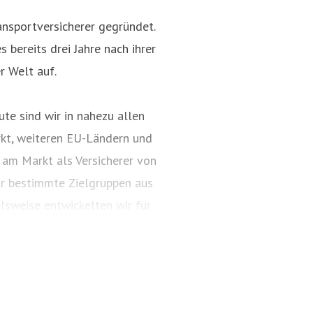
nsportversicherer gegründet.
 bereits drei Jahre nach ihrer
r Welt auf.
te sind wir in nahezu allen
kt, weiteren EU-Ländern und
 am Markt als Versicherer von
ür bestimmte Zielgruppen aus
lsweise entwickelten wir für
ungspakete. Diese tragen
ARTIMA® und VALORIMA®.
t und das Know-how der