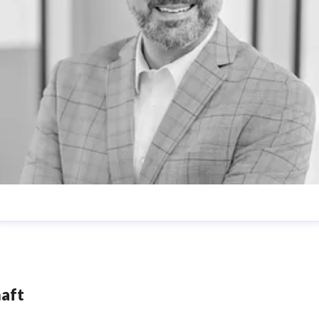
Steffen Reiter
Pressereferent
Presse und PR
steffen.reiter@mannheimer.de
0621-457 2041
haft