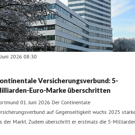
 Juni 2026 08:30
ontinentale Versicherungsverbund: 5-
illiarden-Euro-Marke überschritten
ortmund 01. Juni 2026 Der Continentale
ersicherungsverbund auf Gegenseitigkeit wuchs 2025 stärk
s der Markt. Zudem überschritt er erstmals die 5-Milliarde
uro-Umsatzmarke. Die Beitragseinnahmen im selbst