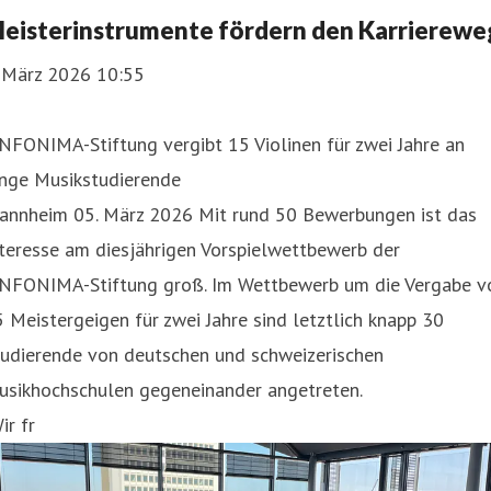
bgeschlossenen Geschäft stiegen um 7,3 Prozent (Markt +6
eisterinstrumente fördern den Karrierewe
ozent) auf 5,10 Milliarden Euro.
. März 2026 10:55
ie Ertragslage der Unternehmensgruppe mit den Marken
ontinentale, EUROPA und Mannheimer
NFONIMA-Stiftung vergibt 15 Violinen für zwei Jahre an
unge Musikstudierende
annheim 05. März 2026 Mit rund 50 Bewerbungen ist das
teresse am diesjährigen Vorspielwettbewerb der
INFONIMA-Stiftung groß. Im Wettbewerb um die Vergabe v
 Meistergeigen für zwei Jahre sind letztlich knapp 30
tudierende von deutschen und schweizerischen
usikhochschulen gegeneinander angetreten.
ir fr