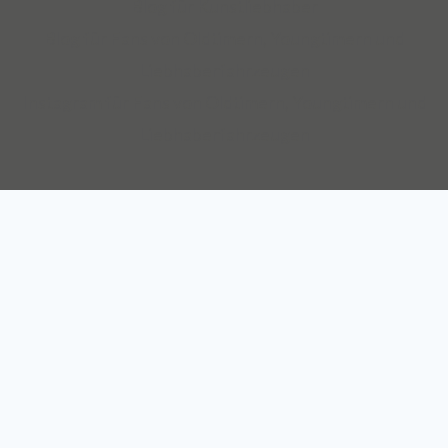
Blog für Kunstliebhaber
Auch über 145 Jahre nach unserer Gründung, sind wir für
Blog für Fans von Oldtimern, Youngtimern und
unsere Kompetenz anerkannt: Die Mannheimer gehört zu
Liebhaberfahrzeugen
den zehn Top-Transportversicherern Deutschlands und ist
Instagram für Fans von Oldtimern, Youngtimern und
auch mit SINFONIMA und VALORIMA unter den deutschen
Liebhaberfahrzeugen
Marktführern.
Wir sind seit 2012 Teil des Continentale
Versicherungsverbundes auf Gegenseitigkeit.