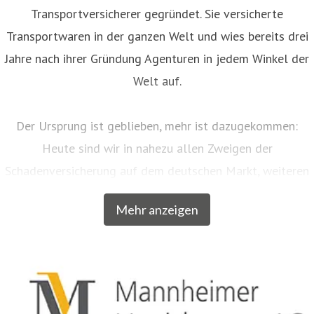
Transportversicherer gegründet. Sie versicherte
Transportwaren in der ganzen Welt und wies bereits drei
Jahre nach ihrer Gründung Agenturen in jedem Winkel der
Welt auf.
Der Ursprung ist geblieben, mehr ist dazugekommen:
Heute sind wir in nahezu allen Zweigen der
Schadenversicherung auf dem deutschen Markt, weiteren
EU-Ländern und der Schweiz aktiv. Neben unserem
Mehr anzeigen
Breitengeschäft sind wir am Markt als Versicherer von
über zwanzig qualitativ hochwertigen Spezialkonzepten
für bestimmte Zielgruppen aus dem privaten und
gewerblichen Bereich anerkannt. Beispielsweise
entwickelten wir für Musiker, Galeristen und Juweliere