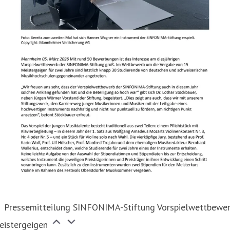
Pressemitteilung SINFONIMA-Stiftung Vorspielwettbewe
eistergeigen