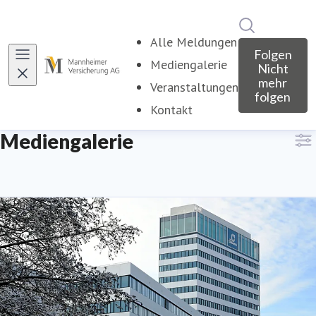
Im Newsroo
Alle Meldungen
Folgen
Mediengalerie
(current)
Nicht
mehr
Veranstaltungen
folgen
Kontakt
Mediengalerie