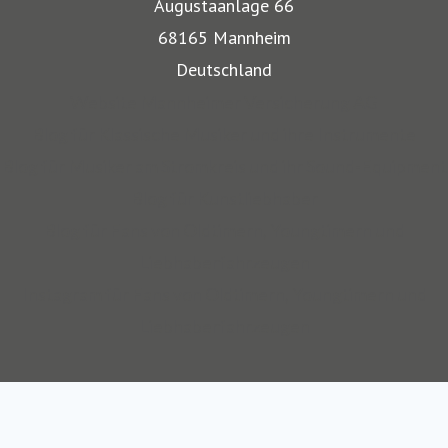
bestehen besondere Gefahren. Die Mitarbeiter der
68165 Mannheim
Mannheimer bieten dafür nicht nur optimalen
Deutschland
Versicherungsschutz, sondern beraten auch in allen
Website Mannheimer Versicherung AG
Sicherungsfragen, beispielsweise zu Verpackung,
Blog für Klassische Musiker und ihre Instrumente
Restaurierung und Transport.
Blog für Musiker am Stromkreis und ihr Sound-Equipment
Blog für Kunstliebhaber
Auch über 145 Jahre nach unserer Gründung, sind wir für
Blog für Fans von Oldtimern, Youngtimern und
unsere Kompetenz anerkannt: Die Mannheimer gehört zu
Liebhaberfahrzeugen
den zehn Top-Transportversicherern Deutschlands und ist
Instagram für Fans von Oldtimern, Youngtimern und
auch mit SINFONIMA und VALORIMA unter den deutschen
Liebhaberfahrzeugen
Marktführern.
Wir sind seit 2012 Teil des Continentale
Versicherungsverbundes auf Gegenseitigkeit.