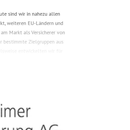
te sind wir in nahezu allen
kt, weiteren EU-Ländern und
 am Markt als Versicherer von
ür bestimmte Zielgruppen aus
lsweise entwickelten wir für
ungspakete. Diese tragen
ARTIMA® und VALORIMA®.
t und das Know-how der
, wenn wertvolle Gegenstände
estehen besondere Gefahren.
timalen Versicherungsschutz,
ielsweise zu Verpackung,