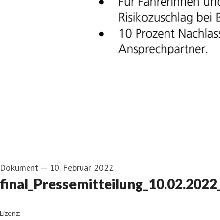
Dokument
—
10. Februar 2022
final_Pressemitteilung_10.02.20
go to media item
Lizenz: