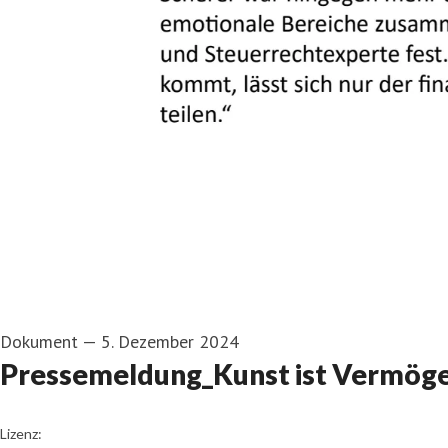
Dokument
—
5. Dezember 2024
Pressemeldung_Kunst ist Vermög
go to media item
Lizenz: