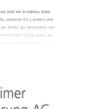
te sind wir in nahezu allen
kt, weiteren EU-Ländern und
 am Markt als Versicherer von
ür bestimmte Zielgruppen aus
lsweise entwickelten wir für
ungspakete. Diese tragen
ARTIMA® und VALORIMA®.
t und das Know-how der
, wenn wertvolle Gegenstände
estehen besondere Gefahren.
timalen Versicherungsschutz,
ielsweise zu Verpackung,