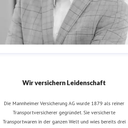
teffen Reiter
essereferent
Presse und PR
steffen.reiter@mannheimer.d
621-457 2041
Wir versichern Leidenschaft
Die Mannheimer Versicherung AG wurde 1879 als reiner
Transportversicherer gegründet. Sie versicherte
Transportwaren in der ganzen Welt und wies bereits drei