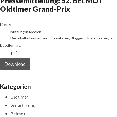
Pressemitteilung: 52. BELMOT
Oldtimer Grand-Prix
go to media item
Lizenz:
Nutzung in Medien
Die Inhalte können von Journalisten, Bloggern, Kolumnisten, Sch
Dateiformat:
.pdf
Download
Kategorien
Oldtimer
Versicherung
Belmot