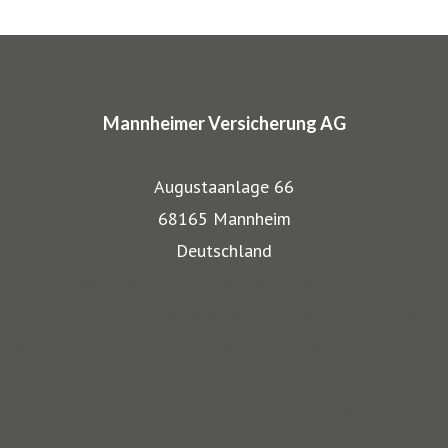
ARTIMA® und VALORIMA®.
In den Markenprogrammen spiegeln sich die Herkunft und
das Know-how der Mannheimer als Transportversicherer
Mannheimer Versicherung AG
gut wieder: Gerade, wenn wertvolle Gegenstände wie
Musikinstrumente und Kunst transportiert werden,
Augustaanlage 66
bestehen besondere Gefahren. Die Mitarbeiter der
68165 Mannheim
Mannheimer bieten dafür nicht nur optimalen
Deutschland
Versicherungsschutz, sondern beraten auch in allen
Website Mannheimer Versicherung AG
Sicherungsfragen, beispielsweise zu Verpackung,
Blog für Klassische Musiker und ihre Instrumente
Restaurierung und Transport.
Blog für Musiker am Stromkreis und ihr Sound-Equipment
Blog für Kunstliebhaber
Auch über 145 Jahre nach unserer Gründung, sind wir für
Blog für Fans von Oldtimern, Youngtimern und
unsere Kompetenz anerkannt: Die Mannheimer gehört zu
Liebhaberfahrzeugen