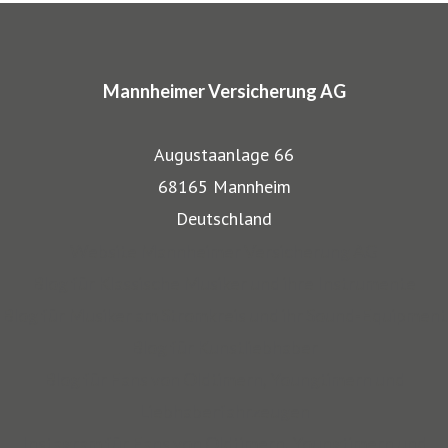
In den Markenprogrammen spiegeln sich die Herkunft und
das Know-how der Mannheimer als Transportversicherer
Mannheimer Versicherung AG
gut wieder: Gerade, wenn wertvolle Gegenstände wie
Musikinstrumente und Kunst transportiert werden,
Augustaanlage 66
bestehen besondere Gefahren. Die Mitarbeiter der
68165 Mannheim
Mannheimer bieten dafür nicht nur optimalen
Deutschland
Versicherungsschutz, sondern beraten auch in allen
Website Mannheimer Versicherung AG
Sicherungsfragen, beispielsweise zu Verpackung,
Blog für Klassische Musiker und ihre Instrumente
Restaurierung und Transport.
Blog für Musiker am Stromkreis und ihr Sound-Equipment
Blog für Kunstliebhaber
Auch über 145 Jahre nach unserer Gründung, sind wir für
Blog für Fans von Oldtimern, Youngtimern und
unsere Kompetenz anerkannt: Die Mannheimer gehört zu
Liebhaberfahrzeugen
den zehn Top-Transportversicherern Deutschlands und ist
Instagram für Fans von Oldtimern, Youngtimern und