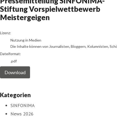
Pressemitteilung SINFONIMA-
Stiftung Vorspielwettbewerb
Meistergeigen
go to media item
Lizenz:
Nutzung in Medien
Die Inhalte können von Journalisten, Bloggern, Kolumnisten, Sch
Dateiformat:
.pdf
Download
Kategorien
SINFONIMA
News 2026