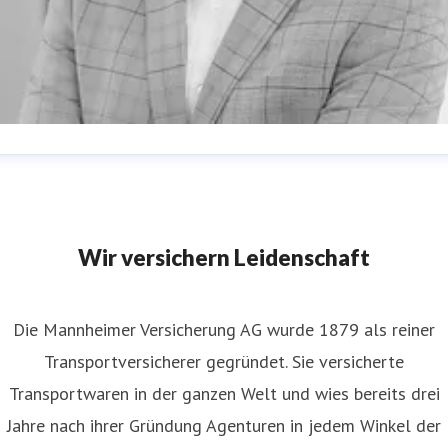
teffen Reiter
essereferent
Presse und PR
steffen.reiter@mannheimer.d
621-457 2041
Wir versichern Leidenschaft
Die Mannheimer Versicherung AG wurde 1879 als reiner
Transportversicherer gegründet. Sie versicherte
Transportwaren in der ganzen Welt und wies bereits drei
Jahre nach ihrer Gründung Agenturen in jedem Winkel der