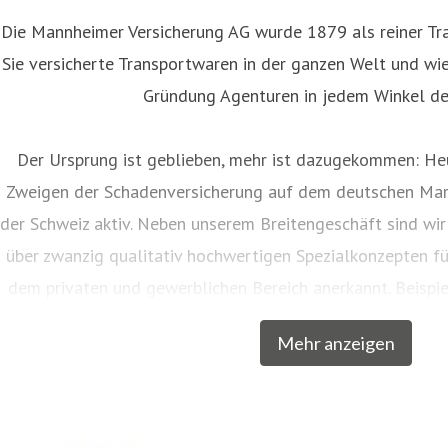
Die Mannheimer Versicherung AG wurde 1879 als reiner Tra
Sie versicherte Transportwaren in der ganzen Welt und wies
Gründung Agenturen in jedem Winkel de
Der Ursprung ist geblieben, mehr ist dazugekommen: Heu
Zweigen der Schadenversicherung auf dem deutschen Mar
der Schweiz aktiv. Neben unserem Breitengeschäft sind wir
über zwanzig qualitativ hochwertigen Spezialkonzepten f
dem privaten und gewerblichen Bereich anerkannt. Beispie
Musiker, Galeristen und Juweliere komplette Absicher
Mehr anzeigen
charakteristische Markennamen wie SINFONIMA®, 
In den Markenprogrammen spiegeln sich die Herkunf
Mannheimer als Transportversicherer gut wieder: Gerade