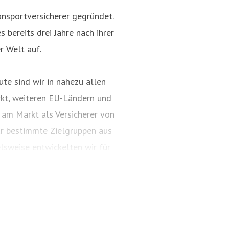
nsportversicherer gegründet.
 bereits drei Jahre nach ihrer
r Welt auf.
te sind wir in nahezu allen
kt, weiteren EU-Ländern und
 am Markt als Versicherer von
ür bestimmte Zielgruppen aus
lsweise entwickelten wir für
ungspakete. Diese tragen
ARTIMA® und VALORIMA®.
t und das Know-how der
, wenn wertvolle Gegenstände