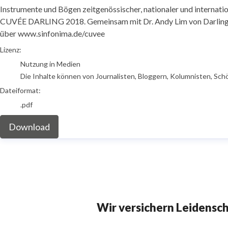
Instrumente und Bögen zeitgenössischer, nationaler und interna
CUVÉE DARLING 2018. Gemeinsam mit Dr. Andy Lim von Darling 
über www.sinfonima.de/cuvee
go to media item
Lizenz:
Nutzung in Medien
Die Inhalte können von Journalisten, Bloggern, Kolumnisten, Sch
Dateiformat:
.pdf
Download
Wir versichern Leidensc