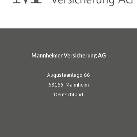
komplette Absicherungspakete. Diese tragen
charakteristische Markennamen wie SINFONIMA®,
ARTIMA® und VALORIMA®.
In den Markenprogrammen spiegeln sich die Herkunft und
das Know-how der Mannheimer als Transportversicherer
Mannheimer Versicherung AG
gut wieder: Gerade, wenn wertvolle Gegenstände wie
Musikinstrumente und Kunst transportiert werden,
Augustaanlage 66
bestehen besondere Gefahren. Die Mitarbeiter der
68165 Mannheim
Mannheimer bieten dafür nicht nur optimalen
Deutschland
Versicherungsschutz, sondern beraten auch in allen
Website Mannheimer Versicherung AG
Sicherungsfragen, beispielsweise zu Verpackung,
Blog für Klassische Musiker und ihre Instrumente
Restaurierung und Transport.
Blog für Musiker am Stromkreis und ihr Sound-Equipment
Blog für Kunstliebhaber