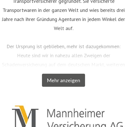
Transportversicherer gegründet. Sie versicherte
Transportwaren in der ganzen Welt und wies bereits drei
Jahre nach ihrer Gründung Agenturen in jedem Winkel der
Welt auf.
Der Ursprung ist geblieben, mehr ist dazugekommen:
Heute sind wir in nahezu allen Zweigen der
Schadenversicherung auf dem deutschen Markt, weiteren
EU-Ländern und der Schweiz aktiv. Neben unserem
Mehr anzeigen
Breitengeschäft sind wir am Markt als Versicherer von
über zwanzig qualitativ hochwertigen Spezialkonzepten
für bestimmte Zielgruppen aus dem privaten und
gewerblichen Bereich anerkannt. Beispielsweise
entwickelten wir für Musiker, Galeristen und Juweliere