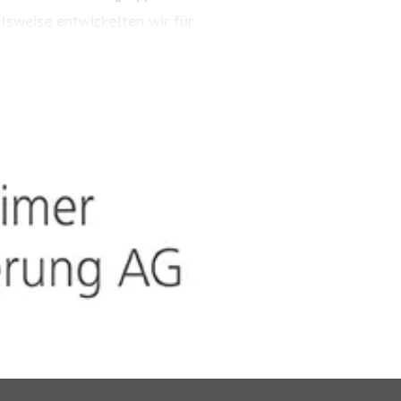
lsweise entwickelten wir für
ungspakete. Diese tragen
ARTIMA® und VALORIMA®.
t und das Know-how der
, wenn wertvolle Gegenstände
estehen besondere Gefahren.
timalen Versicherungsschutz,
ielsweise zu Verpackung,
 unsere Kompetenz anerkannt:
herern Deutschlands und ist
tschen Marktführern.