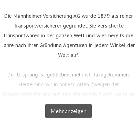
Die Mannheimer Versicherung AG wurde 1879 als reiner
Transportversicherer gegründet. Sie versicherte
Transportwaren in der ganzen Welt und wies bereits drei
Jahre nach ihrer Gründung Agenturen in jedem Winkel der
Welt auf.
Der Ursprung ist geblieben, mehr ist dazugekommen:
Heute sind wir in nahezu allen Zweigen der
Schadenversicherung auf dem deutschen Markt, weiteren
EU-Ländern und der Schweiz aktiv. Neben unserem
Mehr anzeigen
Breitengeschäft sind wir am Markt als Versicherer von
über zwanzig qualitativ hochwertigen Spezialkonzepten
für bestimmte Zielgruppen aus dem privaten und