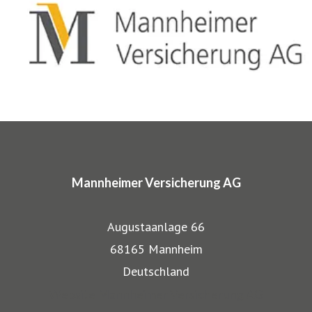
gewerblichen Bereich anerkannt. Beispielsweise
entwickelten wir für Musiker, Galeristen und Juweliere
komplette Absicherungspakete. Diese tragen
charakteristische Markennamen wie SINFONIMA®,
ARTIMA® und VALORIMA®.
In den Markenprogrammen spiegeln sich die Herkunft und
das Know-how der Mannheimer als Transportversicherer
Mannheimer Versicherung AG
gut wieder: Gerade, wenn wertvolle Gegenstände wie
Musikinstrumente und Kunst transportiert werden,
Augustaanlage 66
bestehen besondere Gefahren. Die Mitarbeiter der
68165 Mannheim
Mannheimer bieten dafür nicht nur optimalen
Deutschland
Versicherungsschutz, sondern beraten auch in allen
Website Mannheimer Versicherung AG
Sicherungsfragen, beispielsweise zu Verpackung,