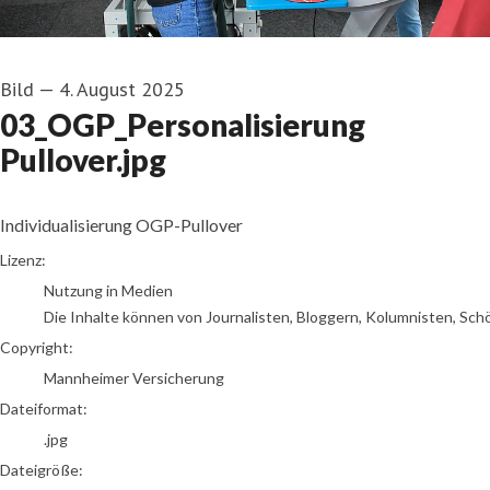
Bild
—
4. August 2025
03_OGP_Personalisierung
Pullover.jpg
Individualisierung OGP-Pullover
go to media item
Lizenz:
Nutzung in Medien
Die Inhalte können von Journalisten, Bloggern, Kolumnisten, Sch
Copyright:
Mannheimer Versicherung
Dateiformat:
.jpg
Dateigröße: