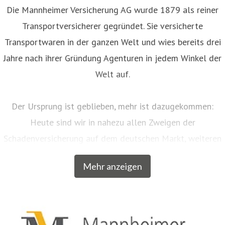
Die Mannheimer Versicherung AG wurde 1879 als reiner
Transportversicherer gegründet. Sie versicherte
Transportwaren in der ganzen Welt und wies bereits drei
Jahre nach ihrer Gründung Agenturen in jedem Winkel der
Welt auf.
Der Ursprung ist geblieben, mehr ist dazugekommen:
Heute sind wir in nahezu allen Zweigen der
Schadenversicherung auf dem deutschen Markt, weiteren
EU-Ländern und der Schweiz aktiv. Neben unserem
Mehr anzeigen
Breitengeschäft sind wir am Markt als Versicherer von
über zwanzig qualitativ hochwertigen Spezialkonzepten
für bestimmte Zielgruppen aus dem privaten und
gewerblichen Bereich anerkannt. Beispielsweise