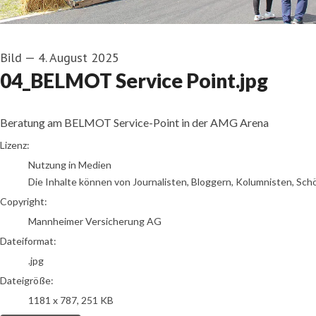
Bild
—
4. August 2025
04_BELMOT Service Point.jpg
Beratung am BELMOT Service-Point in der AMG Arena
go to media item
Lizenz:
Nutzung in Medien
Die Inhalte können von Journalisten, Bloggern, Kolumnisten, Sch
Copyright:
Mannheimer Versicherung AG
Dateiformat:
.jpg
Dateigröße:
1181 x 787, 251 KB