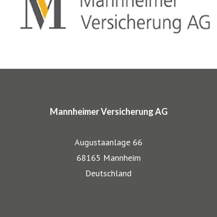
entwickelten wir für Musiker, Galeristen und Juweliere
komplette Absicherungspakete. Diese tragen
charakteristische Markennamen wie SINFONIMA®,
ARTIMA® und VALORIMA®.
In den Markenprogrammen spiegeln sich die Herkunft und
das Know-how der Mannheimer als Transportversicherer
Mannheimer Versicherung AG
gut wieder: Gerade, wenn wertvolle Gegenstände wie
Musikinstrumente und Kunst transportiert werden,
Augustaanlage 66
bestehen besondere Gefahren. Die Mitarbeiter der
68165 Mannheim
Mannheimer bieten dafür nicht nur optimalen
Deutschland
Versicherungsschutz, sondern beraten auch in allen
Website Mannheimer Versicherung AG
Sicherungsfragen, beispielsweise zu Verpackung,
Blog für Klassische Musiker und ihre Instrumente
Restaurierung und Transport.