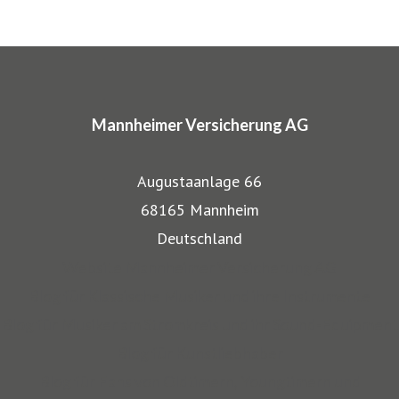
ARTIMA® und VALORIMA®.
In den Markenprogrammen spiegeln sich die Herkunft und
das Know-how der Mannheimer als Transportversicherer
Mannheimer Versicherung AG
gut wieder: Gerade, wenn wertvolle Gegenstände wie
Musikinstrumente und Kunst transportiert werden,
Augustaanlage 66
bestehen besondere Gefahren. Die Mitarbeiter der
68165 Mannheim
Mannheimer bieten dafür nicht nur optimalen
Deutschland
Versicherungsschutz, sondern beraten auch in allen
Website Mannheimer Versicherung AG
Sicherungsfragen, beispielsweise zu Verpackung,
Blog für Klassische Musiker und ihre Instrumente
Restaurierung und Transport.
Blog für Musiker am Stromkreis und ihr Sound-Equipment
Blog für Kunstliebhaber
Auch über 145 Jahre nach unserer Gründung, sind wir für
Blog für Fans von Oldtimern, Youngtimern und
unsere Kompetenz anerkannt: Die Mannheimer gehört zu