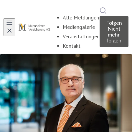
Im Newsroo
Alle Meldungen
Folgen
Mediengalerie
Nicht
mehr
Veranstaltungen
folgen
Kontakt