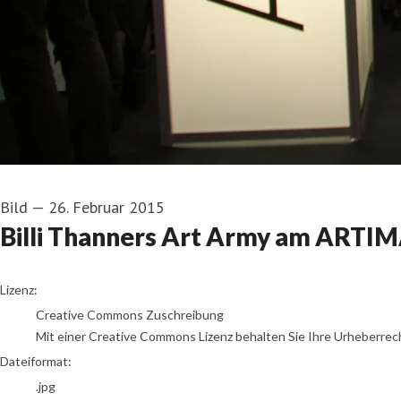
Bild
—
26. Februar 2015
Billi Thanners Art Army am ARTI
go to media item
Lizenz:
Creative Commons Zuschreibung
Mit einer Creative Commons Lizenz behalten Sie Ihre Urheberrech
Dateiformat:
.jpg