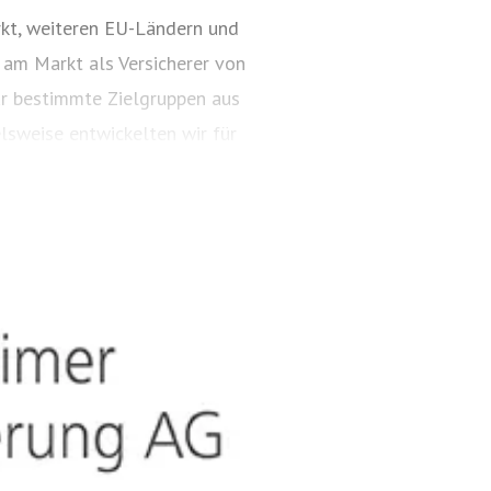
kt, weiteren EU-Ländern und
 am Markt als Versicherer von
ür bestimmte Zielgruppen aus
lsweise entwickelten wir für
ungspakete. Diese tragen
ARTIMA® und VALORIMA®.
t und das Know-how der
, wenn wertvolle Gegenstände
estehen besondere Gefahren.
timalen Versicherungsschutz,
ielsweise zu Verpackung,