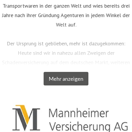
Transportwaren in der ganzen Welt und wies bereits drei
Jahre nach ihrer Gründung Agenturen in jedem Winkel der
Welt auf.
Der Ursprung ist geblieben, mehr ist dazugekommen:
Heute sind wir in nahezu allen Zweigen der
Schadenversicherung auf dem deutschen Markt, weiteren
EU-Ländern und der Schweiz aktiv. Neben unserem
Mehr anzeigen
Breitengeschäft sind wir am Markt als Versicherer von
über zwanzig qualitativ hochwertigen Spezialkonzepten
für bestimmte Zielgruppen aus dem privaten und
gewerblichen Bereich anerkannt. Beispielsweise
entwickelten wir für Musiker, Galeristen und Juweliere
komplette Absicherungspakete. Diese tragen