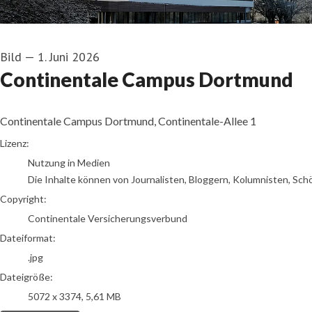
Bild
—
1. Juni 2026
Continentale Campus Dortmund
Continentale Campus Dortmund, Continentale-Allee 1
go to media item
Lizenz:
Nutzung in Medien
Die Inhalte können von Journalisten, Bloggern, Kolumnisten, Sch
Copyright:
Continentale Versicherungsverbund
Dateiformat:
.jpg
Dateigröße:
5072 x 3374, 5,61 MB