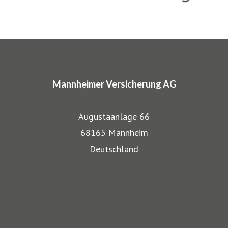
charakteristische Markennamen wie SINFONIMA®,
ARTIMA® und VALORIMA®.
In den Markenprogrammen spiegeln sich die Herkunft und
das Know-how der Mannheimer als Transportversicherer
Mannheimer Versicherung AG
gut wieder: Gerade, wenn wertvolle Gegenstände wie
Musikinstrumente und Kunst transportiert werden,
Augustaanlage 66
bestehen besondere Gefahren. Die Mitarbeiter der
68165 Mannheim
Mannheimer bieten dafür nicht nur optimalen
Deutschland
Versicherungsschutz, sondern beraten auch in allen
Website Mannheimer Versicherung AG
Sicherungsfragen, beispielsweise zu Verpackung,
Blog für Klassische Musiker und ihre Instrumente
Restaurierung und Transport.
Blog für Musiker am Stromkreis und ihr Sound-Equipment
Blog für Kunstliebhaber
Auch über 145 Jahre nach unserer Gründung, sind wir für