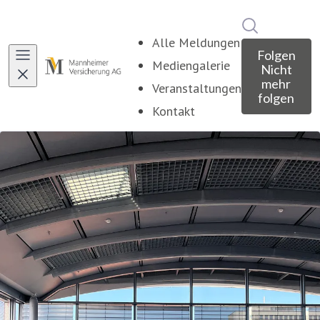
Im Newsroo
Alle Meldungen
Folgen
Mediengalerie
Nicht
mehr
Veranstaltungen
folgen
Kontakt