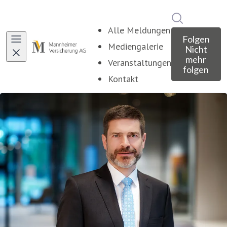
Im Newsroo
Alle Meldungen
Folgen
Mediengalerie
Nicht
mehr
Veranstaltungen
folgen
Kontakt