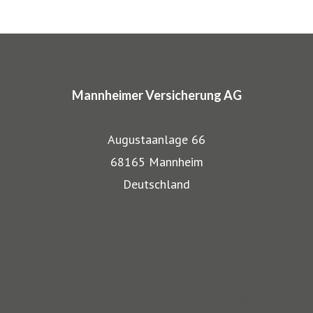
ARTIMA® und VALORIMA®.
In den Markenprogrammen spiegeln sich die Herkunft und
das Know-how der Mannheimer als Transportversicherer
Mannheimer Versicherung AG
gut wieder: Gerade, wenn wertvolle Gegenstände wie
Musikinstrumente und Kunst transportiert werden,
Augustaanlage 66
bestehen besondere Gefahren. Die Mitarbeiter der
68165 Mannheim
Mannheimer bieten dafür nicht nur optimalen
Deutschland
Versicherungsschutz, sondern beraten auch in allen
Website Mannheimer Versicherung AG
Sicherungsfragen, beispielsweise zu Verpackung,
Blog für Klassische Musiker und ihre Instrumente
Restaurierung und Transport.
Blog für Musiker am Stromkreis und ihr Sound-Equipment
Blog für Kunstliebhaber
Auch über 145 Jahre nach unserer Gründung, sind wir für
Blog für Fans von Oldtimern, Youngtimern und
unsere Kompetenz anerkannt: Die Mannheimer gehört zu