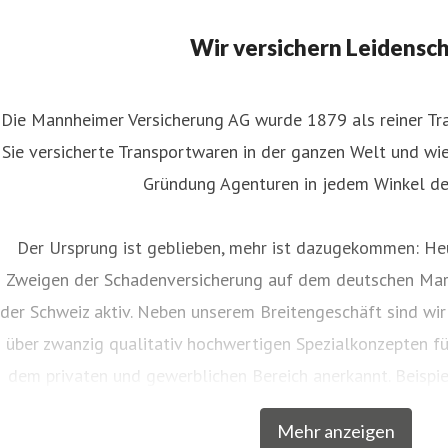
Wir versichern Leidensc
Die Mannheimer Versicherung AG wurde 1879 als reiner Tra
Sie versicherte Transportwaren in der ganzen Welt und wies
Gründung Agenturen in jedem Winkel de
Der Ursprung ist geblieben, mehr ist dazugekommen: Heu
Zweigen der Schadenversicherung auf dem deutschen Mar
der Schweiz aktiv. Neben unserem Breitengeschäft sind wir
über zwanzig qualitativ hochwertigen Spezialkonzepten f
dem privaten und gewerblichen Bereich anerkannt. Beispie
Musiker, Galeristen und Juweliere komplette Absicher
Mehr anzeigen
charakteristische Markennamen wie SINFONIMA®, 