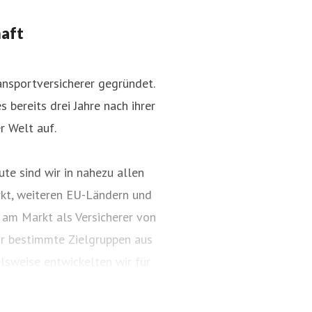
haft
nsportversicherer gegründet.
 bereits drei Jahre nach ihrer
r Welt auf.
te sind wir in nahezu allen
kt, weiteren EU-Ländern und
 am Markt als Versicherer von
ür bestimmte Zielgruppen aus
lsweise entwickelten wir für
ungspakete. Diese tragen
ARTIMA® und VALORIMA®.