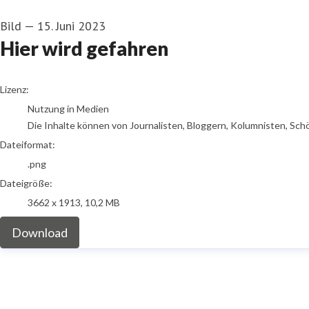
Bild
—
15. Juni 2023
Hier wird gefahren
go to media item
Lizenz:
Nutzung in Medien
Die Inhalte können von Journalisten, Bloggern, Kolumnisten, Sch
Dateiformat:
.png
Dateigröße:
3662 x 1913, 10,2 MB
Download