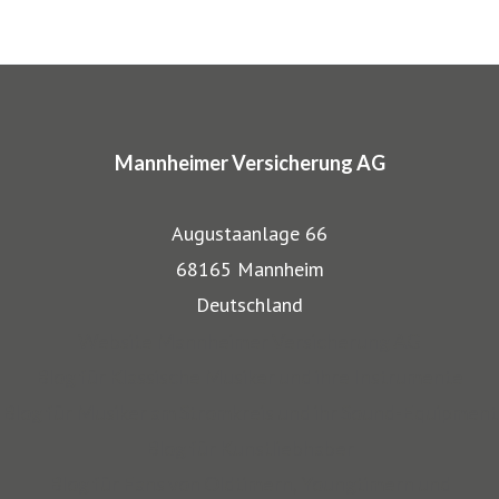
ARTIMA® und VALORIMA®.
In den Markenprogrammen spiegeln sich die Herkunft und
das Know-how der Mannheimer als Transportversicherer
Mannheimer Versicherung AG
gut wieder: Gerade, wenn wertvolle Gegenstände wie
Musikinstrumente und Kunst transportiert werden,
Augustaanlage 66
bestehen besondere Gefahren. Die Mitarbeiter der
68165 Mannheim
Mannheimer bieten dafür nicht nur optimalen
Deutschland
Versicherungsschutz, sondern beraten auch in allen
Website Mannheimer Versicherung AG
Sicherungsfragen, beispielsweise zu Verpackung,
Blog für Klassische Musiker und ihre Instrumente
Restaurierung und Transport.
Blog für Musiker am Stromkreis und ihr Sound-Equipment
Blog für Kunstliebhaber
Auch über 145 Jahre nach unserer Gründung, sind wir für
Blog für Fans von Oldtimern, Youngtimern und
unsere Kompetenz anerkannt: Die Mannheimer gehört zu