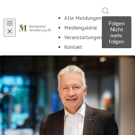
Im Newsroo
Alle Meldungen
Folgen
Mediengalerie
Nicht
mehr
Veranstaltungen
folgen
Kontakt