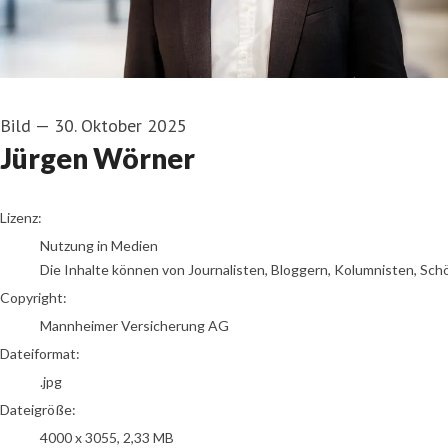
Bild
—
30. Oktober 2025
Jürgen Wörner
go to media item
Lizenz:
Nutzung in Medien
Die Inhalte können von Journalisten, Bloggern, Kolumnisten, Sch
Copyright:
Mannheimer Versicherung AG
Dateiformat:
.jpg
Dateigröße:
4000 x 3055, 2,33 MB