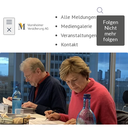
Im Newsroo
Alle Meldungen
Folgen
Mediengalerie
Nicht
mehr
Veranstaltungen
folgen
Kontakt