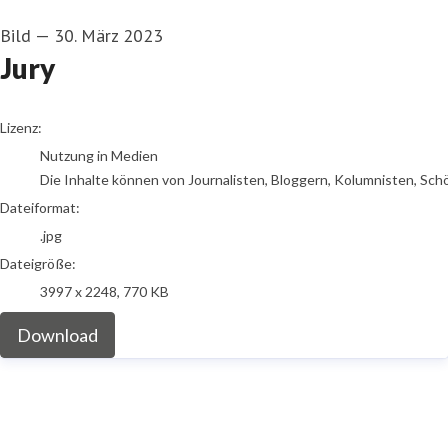
Bild
—
30. März 2023
Jury
go to media item
Lizenz:
Nutzung in Medien
Die Inhalte können von Journalisten, Bloggern, Kolumnisten, Sch
Dateiformat:
.jpg
Dateigröße:
3997 x 2248, 770 KB
Download