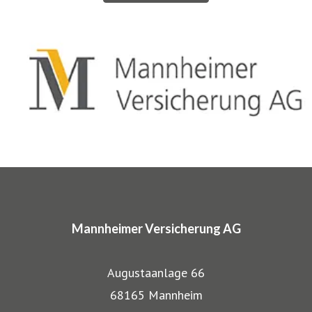
über zwanzig qualitativ hochwertigen Spezialkonzepten
für bestimmte Zielgruppen aus dem privaten und
gewerblichen Bereich anerkannt. Beispielsweise
entwickelten wir für Musiker, Galeristen und Juweliere
komplette Absicherungspakete. Diese tragen
charakteristische Markennamen wie SINFONIMA®,
ARTIMA® und VALORIMA®.
In den Markenprogrammen spiegeln sich die Herkunft und
das Know-how der Mannheimer als Transportversicherer
Mannheimer Versicherung AG
gut wieder: Gerade, wenn wertvolle Gegenstände wie
Musikinstrumente und Kunst transportiert werden,
Augustaanlage 66
bestehen besondere Gefahren. Die Mitarbeiter der
68165 Mannheim
Mannheimer bieten dafür nicht nur optimalen