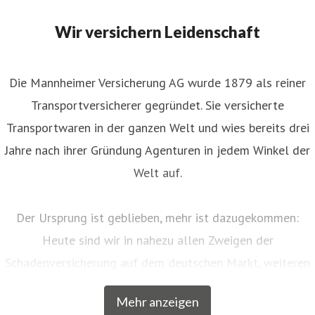
Wir versichern Leidenschaft
Die Mannheimer Versicherung AG wurde 1879 als reiner
Transportversicherer gegründet. Sie versicherte
Transportwaren in der ganzen Welt und wies bereits drei
Jahre nach ihrer Gründung Agenturen in jedem Winkel der
Welt auf.
Der Ursprung ist geblieben, mehr ist dazugekommen:
Heute sind wir in nahezu allen Zweigen der
Schadenversicherung auf dem deutschen Markt, weiteren
EU-Ländern und der Schweiz aktiv. Neben unserem
Mehr anzeigen
Breitengeschäft sind wir am Markt als Versicherer von