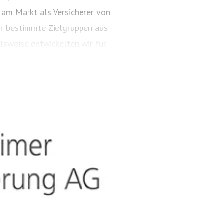
 am Markt als Versicherer von
ür bestimmte Zielgruppen aus
lsweise entwickelten wir für
ungspakete. Diese tragen
ARTIMA® und VALORIMA®.
t und das Know-how der
, wenn wertvolle Gegenstände
estehen besondere Gefahren.
timalen Versicherungsschutz,
ielsweise zu Verpackung,
 unsere Kompetenz anerkannt: