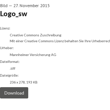
Bild
—
27. November 2015
Logo_sw
Mannheimer Versicherung AG
Lizenz:
Creative Commons Zuschreibung
Mit einer Creative Commons Lizenz behalten Sie Ihre Urheberrech
Urheber:
Mannheimer Versicherung AG
Dateiformat:
.tiff
Dateigröße:
236 x 278, 193 KB
Download