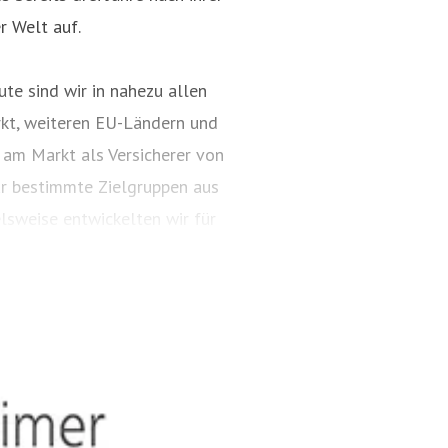
r Welt auf.
te sind wir in nahezu allen
kt, weiteren EU-Ländern und
 am Markt als Versicherer von
ür bestimmte Zielgruppen aus
lsweise entwickelten wir für
ungspakete. Diese tragen
ARTIMA® und VALORIMA®.
t und das Know-how der
, wenn wertvolle Gegenstände
estehen besondere Gefahren.
timalen Versicherungsschutz,