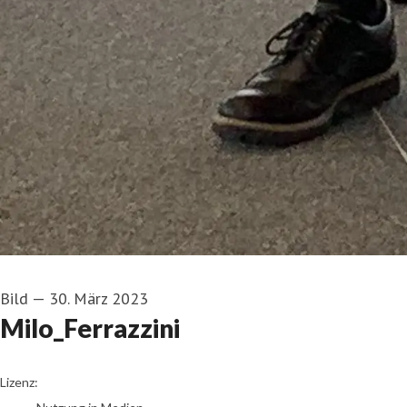
Bild
—
30. März 2023
Milo_Ferrazzini
go to media item
Lizenz: