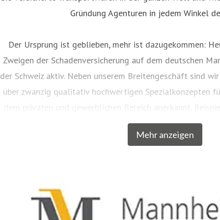
Gründung Agenturen in jedem Winkel de
Der Ursprung ist geblieben, mehr ist dazugekommen: Heu
Zweigen der Schadenversicherung auf dem deutschen Mar
der Schweiz aktiv. Neben unserem Breitengeschäft sind wir
über zwanzig qualitativ hochwertigen Spezialkonzepten f
dem privaten und gewerblichen Bereich anerkannt. Beispie
Musiker, Galeristen und Juweliere komplette Absicher
Mehr anzeigen
charakteristische Markennamen wie SINFONIMA®, 
In den Markenprogrammen spiegeln sich die Herkunf
Mannheimer als Transportversicherer gut wieder: Gerade
wie Musikinstrumente und Kunst transportiert werden, b
Die Mitarbeiter der Mannheimer bieten dafür nicht nur op