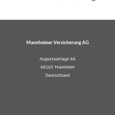
charakteristische Markennamen wie SINFONIMA®,
ARTIMA® und VALORIMA®.
In den Markenprogrammen spiegeln sich die Herkunft und
das Know-how der Mannheimer als Transportversicherer
Mannheimer Versicherung AG
gut wieder: Gerade, wenn wertvolle Gegenstände wie
Musikinstrumente und Kunst transportiert werden,
Augustaanlage 66
bestehen besondere Gefahren. Die Mitarbeiter der
68165 Mannheim
Mannheimer bieten dafür nicht nur optimalen
Deutschland
Versicherungsschutz, sondern beraten auch in allen
Website Mannheimer Versicherung AG
Sicherungsfragen, beispielsweise zu Verpackung,
Blog für Klassische Musiker und ihre Instrumente
Restaurierung und Transport.
Blog für Musiker am Stromkreis und ihr Sound-Equipment
Blog für Kunstliebhaber
Auch über 145 Jahre nach unserer Gründung, sind wir für