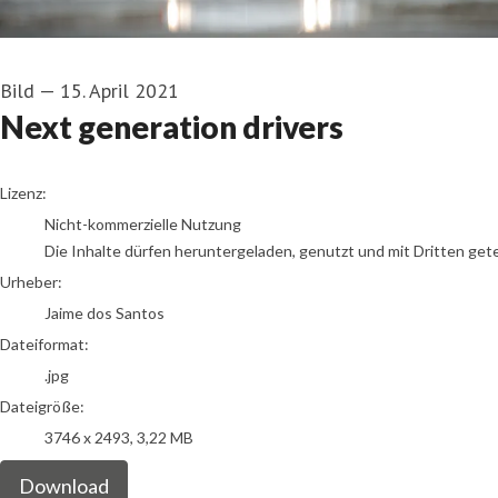
Bild
—
15. April 2021
Next generation drivers
Jaime dos Santos
Lizenz:
Nicht-kommerzielle Nutzung
Die Inhalte dürfen heruntergeladen, genutzt und mit Dritten get
Urheber:
Jaime dos Santos
Dateiformat:
.jpg
Dateigröße:
3746 x 2493, 3,22 MB
Download