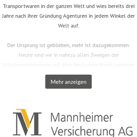
Transportwaren in der ganzen Welt und wies bereits drei
Jahre nach ihrer Gründung Agenturen in jedem Winkel der
Welt auf.
Der Ursprung ist geblieben, mehr ist dazugekommen:
Heute sind wir in nahezu allen Zweigen der
Schadenversicherung auf dem deutschen Markt, weiteren
EU-Ländern und der Schweiz aktiv. Neben unserem
Mehr anzeigen
Breitengeschäft sind wir am Markt als Versicherer von
über zwanzig qualitativ hochwertigen Spezialkonzepten
für bestimmte Zielgruppen aus dem privaten und
gewerblichen Bereich anerkannt. Beispielsweise
entwickelten wir für Musiker, Galeristen und Juweliere
komplette Absicherungspakete. Diese tragen