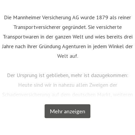
Die Mannheimer Versicherung AG wurde 1879 als reiner
Transportversicherer gegründet. Sie versicherte
Transportwaren in der ganzen Welt und wies bereits drei
Jahre nach ihrer Gründung Agenturen in jedem Winkel der
Welt auf.
Der Ursprung ist geblieben, mehr ist dazugekommen:
Heute sind wir in nahezu allen Zweigen der
Schadenversicherung auf dem deutschen Markt, weiteren
EU-Ländern und der Schweiz aktiv. Neben unserem
Mehr anzeigen
Breitengeschäft sind wir am Markt als Versicherer von
über zwanzig qualitativ hochwertigen Spezialkonzepten
für bestimmte Zielgruppen aus dem privaten und