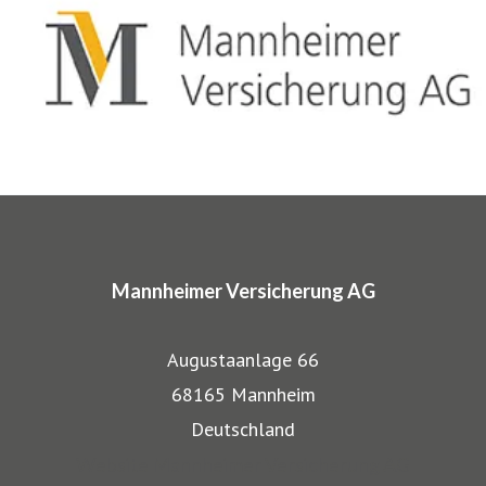
gewerblichen Bereich anerkannt. Beispielsweise
entwickelten wir für Musiker, Galeristen und Juweliere
komplette Absicherungspakete. Diese tragen
charakteristische Markennamen wie SINFONIMA®,
ARTIMA® und VALORIMA®.
In den Markenprogrammen spiegeln sich die Herkunft und
das Know-how der Mannheimer als Transportversicherer
Mannheimer Versicherung AG
gut wieder: Gerade, wenn wertvolle Gegenstände wie
Musikinstrumente und Kunst transportiert werden,
Augustaanlage 66
bestehen besondere Gefahren. Die Mitarbeiter der
68165 Mannheim
Mannheimer bieten dafür nicht nur optimalen
Deutschland
Versicherungsschutz, sondern beraten auch in allen
Website Mannheimer Versicherung AG
Sicherungsfragen, beispielsweise zu Verpackung,