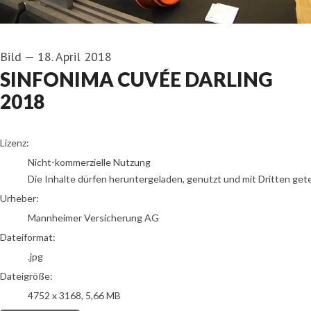
Bild
—
18. April 2018
SINFONIMA CUVÉE DARLING
2018
Mannheimer Versicherung AG
Lizenz:
Nicht-kommerzielle Nutzung
Die Inhalte dürfen heruntergeladen, genutzt und mit Dritten get
Urheber:
Mannheimer Versicherung AG
Dateiformat:
.jpg
Dateigröße:
4752 x 3168, 5,66 MB