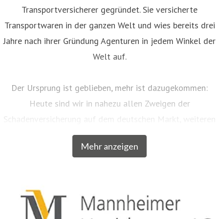
Transportversicherer gegründet. Sie versicherte
Transportwaren in der ganzen Welt und wies bereits drei
Jahre nach ihrer Gründung Agenturen in jedem Winkel der
Welt auf.
Der Ursprung ist geblieben, mehr ist dazugekommen:
Heute sind wir in nahezu allen Zweigen der
Schadenversicherung auf dem deutschen Markt, weiteren
EU-Ländern und der Schweiz aktiv. Neben unserem
Mehr anzeigen
Breitengeschäft sind wir am Markt als Versicherer von
über zwanzig qualitativ hochwertigen Spezialkonzepten
für bestimmte Zielgruppen aus dem privaten und
gewerblichen Bereich anerkannt. Beispielsweise
entwickelten wir für Musiker, Galeristen und Juweliere