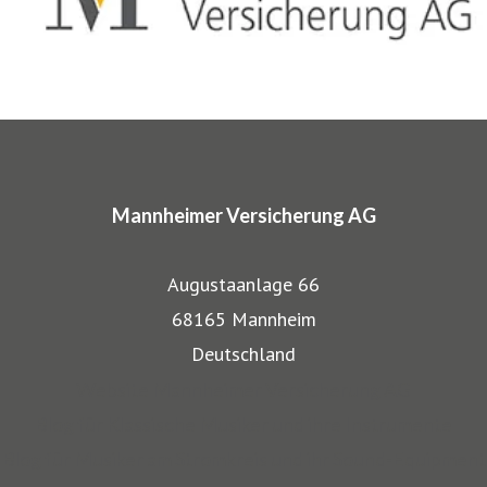
komplette Absicherungspakete. Diese tragen
charakteristische Markennamen wie SINFONIMA®,
ARTIMA® und VALORIMA®.
In den Markenprogrammen spiegeln sich die Herkunft und
das Know-how der Mannheimer als Transportversicherer
Mannheimer Versicherung AG
gut wieder: Gerade, wenn wertvolle Gegenstände wie
Musikinstrumente und Kunst transportiert werden,
Augustaanlage 66
bestehen besondere Gefahren. Die Mitarbeiter der
68165 Mannheim
Mannheimer bieten dafür nicht nur optimalen
Deutschland
Versicherungsschutz, sondern beraten auch in allen
Website Mannheimer Versicherung AG
Sicherungsfragen, beispielsweise zu Verpackung,
Blog für Klassische Musiker und ihre Instrumente
Restaurierung und Transport.
Blog für Musiker am Stromkreis und ihr Sound-Equipment