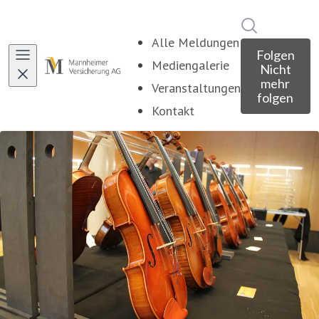
Im Newsroo
Alle Meldungen
Folgen
Mediengalerie
Nicht
mehr
Veranstaltungen
folgen
Kontakt