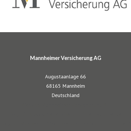
komplette Absicherungspakete. Diese tragen
charakteristische Markennamen wie SINFONIMA®,
ARTIMA® und VALORIMA®.
In den Markenprogrammen spiegeln sich die Herkunft und
das Know-how der Mannheimer als Transportversicherer
Mannheimer Versicherung AG
gut wieder: Gerade, wenn wertvolle Gegenstände wie
Musikinstrumente und Kunst transportiert werden,
Augustaanlage 66
bestehen besondere Gefahren. Die Mitarbeiter der
68165 Mannheim
Mannheimer bieten dafür nicht nur optimalen
Deutschland
Versicherungsschutz, sondern beraten auch in allen
Website Mannheimer Versicherung AG
Sicherungsfragen, beispielsweise zu Verpackung,
Blog für Klassische Musiker und ihre Instrumente
Restaurierung und Transport.
Blog für Musiker am Stromkreis und ihr Sound-Equipment