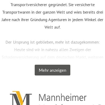
Transportversicherer gegründet. Sie versicherte
Transportwaren in der ganzen Welt und wies bereits drei
Jahre nach ihrer Gründung Agenturen in jedem Winkel der
Welt auf.
Der Ursprung ist geblieben, mehr ist dazugekommen:
Heute sind wir in nahezu allen Zweigen der
Schadenversicherung auf dem deutschen Markt, weiteren
EU-Ländern und der Schweiz aktiv. Neben unserem
Mehr anzeigen
Breitengeschäft sind wir am Markt als Versicherer von
über zwanzig qualitativ hochwertigen Spezialkonzepten
für bestimmte Zielgruppen aus dem privaten und
gewerblichen Bereich anerkannt. Beispielsweise
entwickelten wir für Musiker, Galeristen und Juweliere