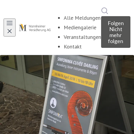
Im Newsroo
Alle Meldungen
Folgen
Mediengalerie
Nicht
mehr
Veranstaltungen
folgen
Kontakt