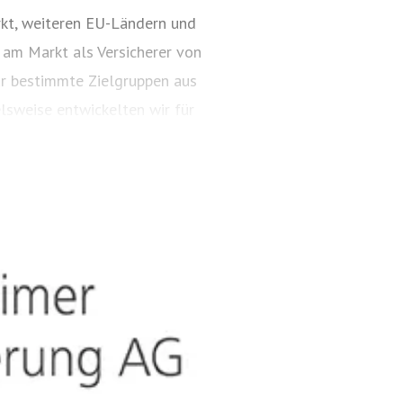
kt, weiteren EU-Ländern und
 am Markt als Versicherer von
ür bestimmte Zielgruppen aus
lsweise entwickelten wir für
ungspakete. Diese tragen
ARTIMA® und VALORIMA®.
t und das Know-how der
, wenn wertvolle Gegenstände
estehen besondere Gefahren.
timalen Versicherungsschutz,
ielsweise zu Verpackung,