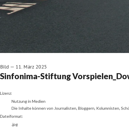
Bild
—
11. März 2025
Sinfonima-Stiftung Vorspielen_Do
go to media item
Lizenz:
Nutzung in Medien
Die Inhalte können von Journalisten, Bloggern, Kolumnisten, Sch
Dateiformat:
.jpg