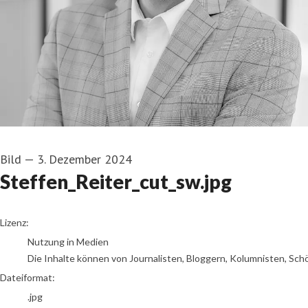
Bild
—
3. Dezember 2024
Steffen_Reiter_cut_sw.jpg
go to media item
Lizenz:
Nutzung in Medien
Die Inhalte können von Journalisten, Bloggern, Kolumnisten, Sch
Dateiformat:
.jpg