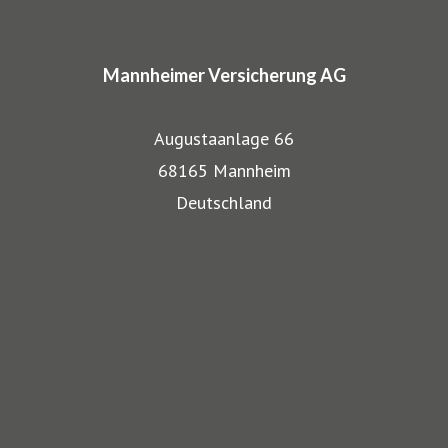
In den Markenprogrammen spiegeln sich die Herkunft und
das Know-how der Mannheimer als Transportversicherer
Mannheimer Versicherung AG
gut wieder: Gerade, wenn wertvolle Gegenstände wie
Musikinstrumente und Kunst transportiert werden,
Augustaanlage 66
bestehen besondere Gefahren. Die Mitarbeiter der
68165 Mannheim
Mannheimer bieten dafür nicht nur optimalen
Deutschland
Versicherungsschutz, sondern beraten auch in allen
Website Mannheimer Versicherung AG
Sicherungsfragen, beispielsweise zu Verpackung,
Blog für Klassische Musiker und ihre Instrumente
Restaurierung und Transport.
Blog für Musiker am Stromkreis und ihr Sound-Equipment
Blog für Kunstliebhaber
Auch über 145 Jahre nach unserer Gründung, sind wir für
Blog für Fans von Oldtimern, Youngtimern und
unsere Kompetenz anerkannt: Die Mannheimer gehört zu
Liebhaberfahrzeugen
den zehn Top-Transportversicherern Deutschlands und ist
Instagram für Fans von Oldtimern, Youngtimern und
auch mit SINFONIMA und VALORIMA unter den deutschen