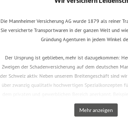
Wir versichern Leidensc
Die Mannheimer Versicherung AG wurde 1879 als reiner Tra
Sie versicherte Transportwaren in der ganzen Welt und wies
Gründung Agenturen in jedem Winkel de
Der Ursprung ist geblieben, mehr ist dazugekommen: Heu
Zweigen der Schadenversicherung auf dem deutschen Mar
der Schweiz aktiv. Neben unserem Breitengeschäft sind wir
über zwanzig qualitativ hochwertigen Spezialkonzepten f
dem privaten und gewerblichen Bereich anerkannt. Beispie
Musiker, Galeristen und Juweliere komplette Absicher
Mehr anzeigen
charakteristische Markennamen wie SINFONIMA®, 