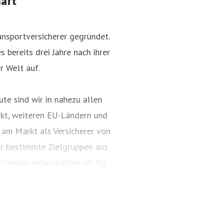
haft
nsportversicherer gegründet.
 bereits drei Jahre nach ihrer
r Welt auf.
te sind wir in nahezu allen
kt, weiteren EU-Ländern und
 am Markt als Versicherer von
ür bestimmte Zielgruppen aus
lsweise entwickelten wir für
ungspakete. Diese tragen
ARTIMA® und VALORIMA®.