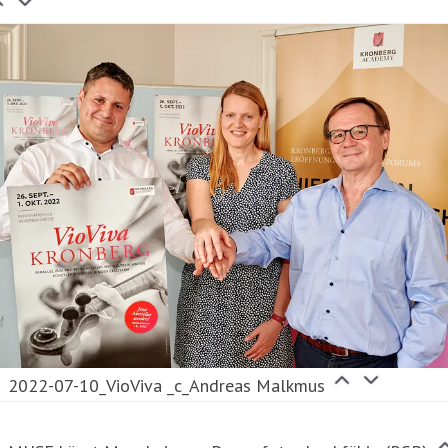
2022-07-10_VioViva _c_Andreas Malkmus