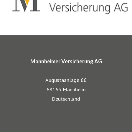
entwickelten wir für Musiker, Galeristen und Juweliere
komplette Absicherungspakete. Diese tragen
charakteristische Markennamen wie SINFONIMA®,
ARTIMA® und VALORIMA®.
In den Markenprogrammen spiegeln sich die Herkunft und
das Know-how der Mannheimer als Transportversicherer
Mannheimer Versicherung AG
gut wieder: Gerade, wenn wertvolle Gegenstände wie
Musikinstrumente und Kunst transportiert werden,
Augustaanlage 66
bestehen besondere Gefahren. Die Mitarbeiter der
68165 Mannheim
Mannheimer bieten dafür nicht nur optimalen
Deutschland
Versicherungsschutz, sondern beraten auch in allen
Website Mannheimer Versicherung AG
Sicherungsfragen, beispielsweise zu Verpackung,
Blog für Klassische Musiker und ihre Instrumente
Restaurierung und Transport.
Blog für Musiker am Stromkreis und ihr Sound-Equipment