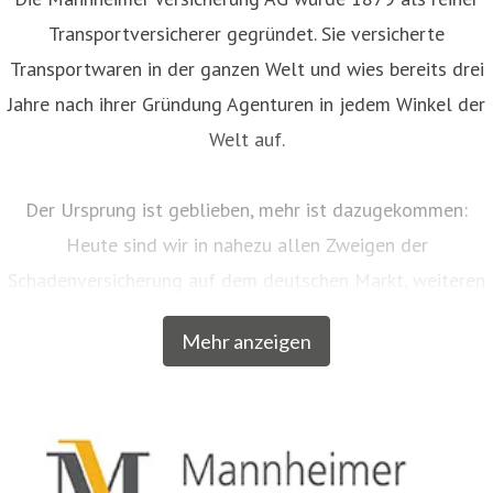
Die Mannheimer Versicherung AG wurde 1879 als reiner
Transportversicherer gegründet. Sie versicherte
Transportwaren in der ganzen Welt und wies bereits drei
Jahre nach ihrer Gründung Agenturen in jedem Winkel der
Welt auf.
Der Ursprung ist geblieben, mehr ist dazugekommen:
Heute sind wir in nahezu allen Zweigen der
Schadenversicherung auf dem deutschen Markt, weiteren
EU-Ländern und der Schweiz aktiv. Neben unserem
Mehr anzeigen
Breitengeschäft sind wir am Markt als Versicherer von
über zwanzig qualitativ hochwertigen Spezialkonzepten
für bestimmte Zielgruppen aus dem privaten und
gewerblichen Bereich anerkannt. Beispielsweise