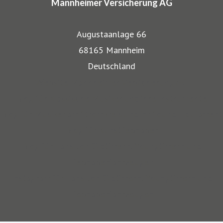
Mannheimer Versicherung AG
gut wieder: Gerade, wenn wertvolle Gegenstände wie
Musikinstrumente und Kunst transportiert werden,
Augustaanlage 66
bestehen besondere Gefahren. Die Mitarbeiter der
68165 Mannheim
Mannheimer bieten dafür nicht nur optimalen
Deutschland
Versicherungsschutz, sondern beraten auch in allen
Website Mannheimer Versicherung AG
Sicherungsfragen, beispielsweise zu Verpackung,
Blog für Klassische Musiker und ihre Instrumente
Restaurierung und Transport.
Blog für Musiker am Stromkreis und ihr Sound-Equipment
Blog für Kunstliebhaber
Auch über 145 Jahre nach unserer Gründung, sind wir für
Blog für Fans von Oldtimern, Youngtimern und
unsere Kompetenz anerkannt: Die Mannheimer gehört zu
Liebhaberfahrzeugen
den zehn Top-Transportversicherern Deutschlands und ist
Instagram für Fans von Oldtimern, Youngtimern und
auch mit SINFONIMA und VALORIMA unter den deutschen
Liebhaberfahrzeugen
Marktführern.