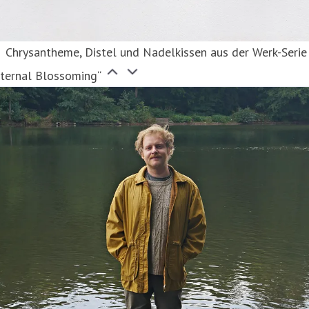
Chrysantheme, Distel und Nadelkissen aus der Werk-Serie
Eternal Blossoming“