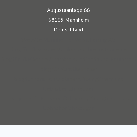
Musikinstrumente und Kunst transportiert werden,
Augustaanlage 66
bestehen besondere Gefahren. Die Mitarbeiter der
68165 Mannheim
Mannheimer bieten dafür nicht nur optimalen
Deutschland
Versicherungsschutz, sondern beraten auch in allen
Website Mannheimer Versicherung AG
Sicherungsfragen, beispielsweise zu Verpackung,
Blog für Klassische Musiker und ihre Instrumente
Restaurierung und Transport.
Blog für Musiker am Stromkreis und ihr Sound-Equipment
Blog für Kunstliebhaber
Auch über 145 Jahre nach unserer Gründung, sind wir für
Blog für Fans von Oldtimern, Youngtimern und
unsere Kompetenz anerkannt: Die Mannheimer gehört zu
Liebhaberfahrzeugen
den zehn Top-Transportversicherern Deutschlands und ist
Instagram für Fans von Oldtimern, Youngtimern und
auch mit SINFONIMA und VALORIMA unter den deutschen
Liebhaberfahrzeugen
Marktführern.
Wir sind seit 2012 Teil des Continentale