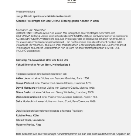
Geschäftsjahr 2018 Beitragseinnahmen von 353,1
Mio. Euro und betreute rund 818.900
Versicherungsverträge. Sie beschäftigte 2018 im
Durchschnitt 639 Mitarbeiter. Im Außendienst arbeitet
die Mannheimer mit circa 260 selbstständigen
AgenturPartnern sowie circa 6.200 Maklern
zusammen.
Sie ist Teil des Continentale Versicherungsverbundes
auf Gegenseitigkeit, der mit 3,9 Mrd. Euro
Beitragseinnahmen und rund 7.500 Menschen im
Innen- und Außendienst zu den großen deutschen
Versicherern zählt. (Stand 31.12.2018)