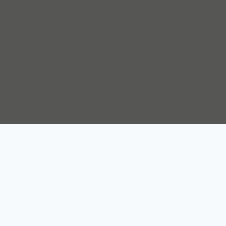
Restaurierung und Transport.
Blog für Musiker am Stromkreis und ihr Sound-Equipment
Blog für Kunstliebhaber
Auch über 145 Jahre nach unserer Gründung, sind wir für
Blog für Fans von Oldtimern, Youngtimern und
unsere Kompetenz anerkannt: Die Mannheimer gehört zu
Liebhaberfahrzeugen
den zehn Top-Transportversicherern Deutschlands und ist
Instagram für Fans von Oldtimern, Youngtimern und
auch mit SINFONIMA und VALORIMA unter den deutschen
Liebhaberfahrzeugen
Marktführern.
Wir sind seit 2012 Teil des Continentale
Versicherungsverbundes auf Gegenseitigkeit.