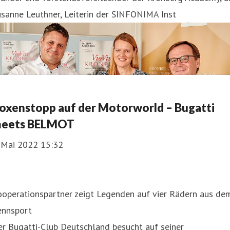
sanne Leuthner, Leiterin der SINFONIMA Inst
oxenstopp auf der Motorworld – Bugatti
eets BELMOT
. Mai 2022 15:32
ooperationspartner zeigt Legenden auf vier Rädern aus de
ennsport
r Bugatti-Club Deutschland besucht auf seiner