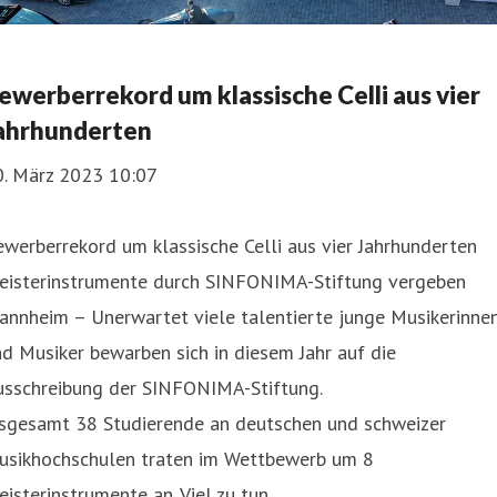
ewerberrekord um klassische Celli aus vier
ahrhunderten
0. März 2023 10:07
werberrekord um klassische Celli aus vier Jahrhunderten
eisterinstrumente durch SINFONIMA-Stiftung vergeben
annheim – Unerwartet viele talentierte junge Musikerinne
d Musiker bewarben sich in diesem Jahr auf die
usschreibung der SINFONIMA-Stiftung.
nsgesamt 38 Studierende an deutschen und schweizer
usikhochschulen traten im Wettbewerb um 8
isterinstrumente an. Viel zu tun