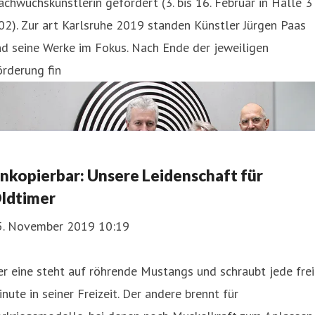
chwuchskünstlerin gefördert (3. bis 16. Februar in Halle 3 
2). Zur art Karlsruhe 2019 standen Künstler Jürgen Paas
d seine Werke im Fokus. Nach Ende der jeweiligen
rderung fin
nkopierbar: Unsere Leidenschaft für
ldtimer
5. November 2019 10:19
r eine steht auf röhrende Mustangs und schraubt jede fre
nute in seiner Freizeit. Der andere brennt für