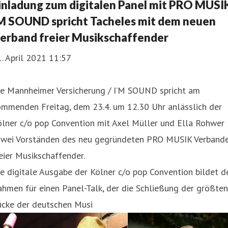
inladung zum digitalen Panel mit PRO MUSI
M SOUND spricht Tacheles mit dem neuen
erband freier Musikschaffender
. April 2021 11:57
ie Mannheimer Versicherung / I’M SOUND spricht am
ommenden Freitag, dem 23.4. um 12.30 Uhr anlässlich der
ölner c/o pop Convention mit Axel Müller und Ella Rohwer
 zwei Vorständen des neu gegründeten PRO MUSIK Verband
eier Musikschaffender.
e digitale Ausgabe der Kölner c/o pop Convention bildet d
hmen für einen Panel-Talk, der die Schließung der größten
ücke der deutschen Musi