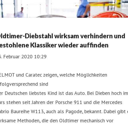
ldtimer-Diebstahl wirksam verhindern und
estohlene Klassiker wieder auffinden
3. Februar 2020 10:29
ELMOT und Caratec zeigen, welche Möglichkeiten
rfolgversprechend sind
r Deutschen liebstes Kind ist das Auto. Bei Dieben hoch i
rs stehen seit Jahren der Porsche 911 und die Mercedes
brio Baureihe W113, auch als Pagode, bekannt. Dabei gibt 
irksame Methoden, die den Oldtimer mechanisch vor