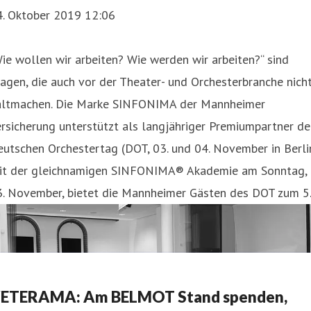
4. Oktober 2019 12:06
ie wollen wir arbeiten? Wie werden wir arbeiten?“ sind
agen, die auch vor der Theater- und Orchesterbranche nich
altmachen. Die Marke SINFONIMA der Mannheimer
rsicherung unterstützt als langjähriger Premiumpartner d
utschen Orchestertag (DOT, 03. und 04. November in Berlin
it der gleichnamigen SINFONIMA® Akademie am Sonntag,
3. November, bietet die Mannheimer Gästen des DOT zum 5
ETERAMA: Am BELMOT Stand spenden,