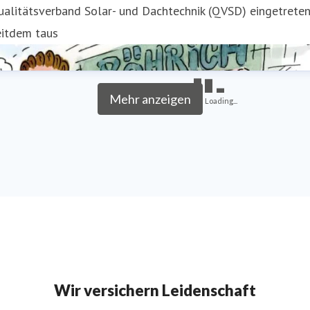
alitätsverband Solar- und Dachtechnik (QVSD) eingetreten
eitdem taus
Mehr anzeigen
Loading...
Wir versichern Leidenschaft