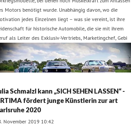
orkriegsmodelle, bei denen noch Muskelkraft zum Anlassen
es Motors benötigt wurde. Unabhängig davon, wo die
tivation jedes Einzelnen liegt – was sie vereint, ist ihre
idenschaft für historische Automobile, die sie mit ihrem
ruf als Leiter des Exklusiv-Vertriebs, Marketingchef, Gebi
ulia Schmalzl kann „SICH SEHEN LASSEN“ -
RTIMA fördert junge Künstlerin zur art
arlsruhe 2020
8. November 2019 10:42