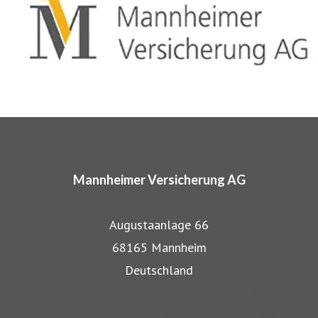
gewerblichen Bereich anerkannt. Beispielsweise
entwickelten wir für Musiker, Galeristen und Juweliere
komplette Absicherungspakete. Diese tragen
charakteristische Markennamen wie SINFONIMA®,
ARTIMA® und VALORIMA®.
In den Markenprogrammen spiegeln sich die Herkunft und
das Know-how der Mannheimer als Transportversicherer
Mannheimer Versicherung AG
gut wieder: Gerade, wenn wertvolle Gegenstände wie
Musikinstrumente und Kunst transportiert werden,
Augustaanlage 66
bestehen besondere Gefahren. Die Mitarbeiter der
68165 Mannheim
Mannheimer bieten dafür nicht nur optimalen
Deutschland
Versicherungsschutz, sondern beraten auch in allen
Website Mannheimer Versicherung AG
Sicherungsfragen, beispielsweise zu Verpackung,
Blog für Klassische Musiker und ihre Instrumente