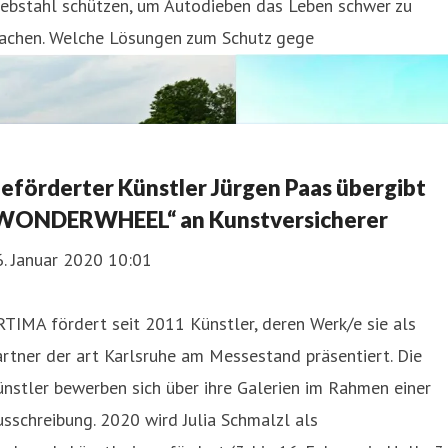
iebstahl schützen, um Autodieben das Leben schwer zu
achen. Welche Lösungen zum Schutz gege
eförderter Künstler Jürgen Paas übergibt
WONDERWHEEL“ an Kunstversicherer
. Januar 2020 10:01
TIMA fördert seit 2011 Künstler, deren Werk/e sie als
rtner der art Karlsruhe am Messestand präsentiert. Die
nstler bewerben sich über ihre Galerien im Rahmen einer
sschreibung. 2020 wird Julia Schmalzl als