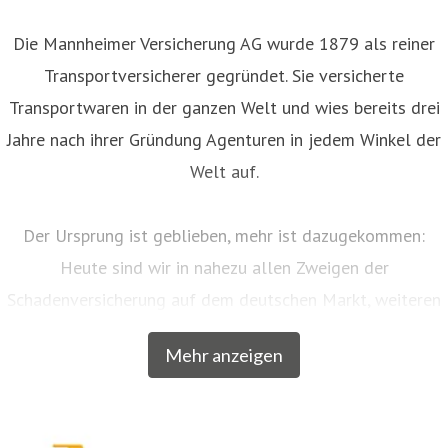
Die Mannheimer Versicherung AG wurde 1879 als reiner
Transportversicherer gegründet. Sie versicherte
Transportwaren in der ganzen Welt und wies bereits drei
Jahre nach ihrer Gründung Agenturen in jedem Winkel der
Welt auf.
Der Ursprung ist geblieben, mehr ist dazugekommen:
Heute sind wir in nahezu allen Zweigen der
Schadenversicherung auf dem deutschen Markt, weiteren
EU-Ländern und der Schweiz aktiv. Neben unserem
Mehr anzeigen
Breitengeschäft sind wir am Markt als Versicherer von
über zwanzig qualitativ hochwertigen Spezialkonzepten
für bestimmte Zielgruppen aus dem privaten und