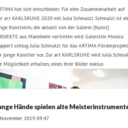
RTIMA hat sich entschieden: Für eine Zusammenarbeit auf
r art KARLSRUHE 2020 mit Julia Schmalzl. Schmalzl ist ei
nge Künstlerin, die aktuell von der Galerie [Kunst]
ROJEKTE aus Mannheim vertreten wird. Galeristin Monica
ppert schlug Julia Schmalzl für das ARTIMA-Förderprojekt
r junge Künstler vor. Zur art KARLSRUHE wird Julia Schma
e Möglichkeit erhalten, eines ihrer Bilder exklus
unge Hände spielen alte Meisterinstrument
. November 2019 09:47