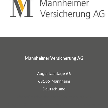
entwickelten wir für Musiker, Galeristen und Juweliere
komplette Absicherungspakete. Diese tragen
charakteristische Markennamen wie SINFONIMA®,
ARTIMA® und VALORIMA®.
In den Markenprogrammen spiegeln sich die Herkunft und
das Know-how der Mannheimer als Transportversicherer
Mannheimer Versicherung AG
gut wieder: Gerade, wenn wertvolle Gegenstände wie
Musikinstrumente und Kunst transportiert werden,
Augustaanlage 66
bestehen besondere Gefahren. Die Mitarbeiter der
68165 Mannheim
Mannheimer bieten dafür nicht nur optimalen
Deutschland
Versicherungsschutz, sondern beraten auch in allen
Website Mannheimer Versicherung AG
Sicherungsfragen, beispielsweise zu Verpackung,
Blog für Klassische Musiker und ihre Instrumente
Restaurierung und Transport.