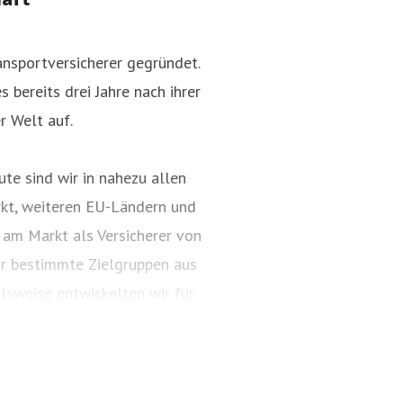
nsportversicherer gegründet.
 bereits drei Jahre nach ihrer
r Welt auf.
te sind wir in nahezu allen
kt, weiteren EU-Ländern und
 am Markt als Versicherer von
ür bestimmte Zielgruppen aus
lsweise entwickelten wir für
ungspakete. Diese tragen
ARTIMA® und VALORIMA®.