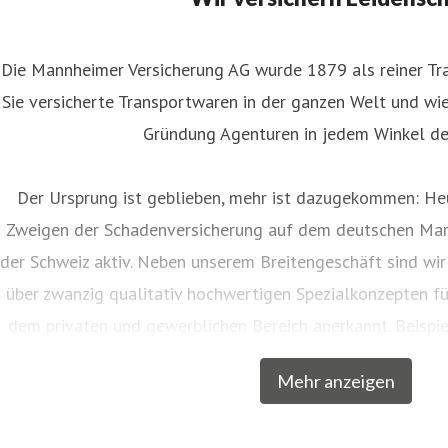
Die Mannheimer Versicherung AG wurde 1879 als reiner Tra
Sie versicherte Transportwaren in der ganzen Welt und wies
Gründung Agenturen in jedem Winkel de
Der Ursprung ist geblieben, mehr ist dazugekommen: Heu
Zweigen der Schadenversicherung auf dem deutschen Mar
der Schweiz aktiv. Neben unserem Breitengeschäft sind wir
über zwanzig qualitativ hochwertigen Spezialkonzepten f
dem privaten und gewerblichen Bereich anerkannt. Beispie
Musiker, Galeristen und Juweliere komplette Absicher
Mehr anzeigen
charakteristische Markennamen wie SINFONIMA®, 