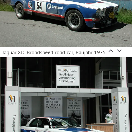
Sie ist Teil des Continentale Versicherungsverbundes
auf Gegenseitigkeit, der mit 3,8 Mrd. Euro
Beitragseinnahmen und rund 7.500 Menschen im
Innen- und Außendienst zu den großen deutschen
Jaguar XJC Broadspeed road car, Baujahr 1975
Versicherern zählt.