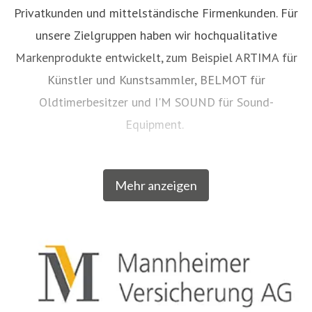
Privatkunden und mittelständische Firmenkunden. Für
unsere Zielgruppen haben wir hochqualitative
Markenprodukte entwickelt, zum Beispiel ARTIMA für
Künstler und Kunstsammler, BELMOT für
Oldtimerbesitzer und I'M SOUND
für Sound-
Equipment.
Mit einigen unserer Marken gehören wir zu den
Mehr anzeigen
führenden Versicherern in Deutschland. Mit
SINFONIMA sind wir einer der führenden
Musikinstrumentenversicherer. Mehr als die Hälfte
aller Juweliere in Deutschland haben sich für
VALORIMA entschieden. Mit PRIGOM ist die
Mannheimer einer der maßgeblichen Versicherer von