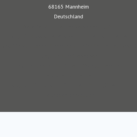
bestehen besondere Gefahren. Die Mitarbeiter der
68165 Mannheim
Mannheimer bieten dafür nicht nur optimalen
Deutschland
Versicherungsschutz, sondern beraten auch in allen
Website Mannheimer Versicherung AG
Sicherungsfragen, beispielsweise zu Verpackung,
Blog für Klassische Musiker und ihre Instrumente
Restaurierung und Transport.
Blog für Musiker am Stromkreis und ihr Sound-Equipment
Blog für Kunstliebhaber
Auch über 145 Jahre nach unserer Gründung, sind wir für
Blog für Fans von Oldtimern, Youngtimern und
unsere Kompetenz anerkannt: Die Mannheimer gehört zu
Liebhaberfahrzeugen
den zehn Top-Transportversicherern Deutschlands und ist
Instagram für Fans von Oldtimern, Youngtimern und
auch mit SINFONIMA und VALORIMA unter den deutschen
Liebhaberfahrzeugen
Marktführern.
Wir sind seit 2012 Teil des Continentale
Versicherungsverbundes auf Gegenseitigkeit.