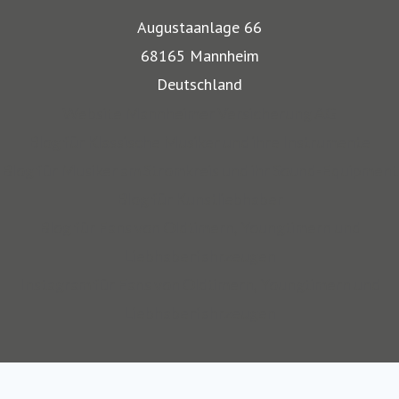
Musikinstrumente und Kunst transportiert werden,
Augustaanlage 66
bestehen besondere Gefahren. Die Mitarbeiter der
68165 Mannheim
Mannheimer bieten dafür nicht nur optimalen
Deutschland
Versicherungsschutz, sondern beraten auch in allen
Website Mannheimer Versicherung AG
Sicherungsfragen, beispielsweise zu Verpackung,
Blog für Klassische Musiker und ihre Instrumente
Restaurierung und Transport.
Blog für Musiker am Stromkreis und ihr Sound-Equipment
Blog für Kunstliebhaber
Auch über 145 Jahre nach unserer Gründung, sind wir für
Blog für Fans von Oldtimern, Youngtimern und
unsere Kompetenz anerkannt: Die Mannheimer gehört zu
Liebhaberfahrzeugen
den zehn Top-Transportversicherern Deutschlands und ist
Instagram für Fans von Oldtimern, Youngtimern und
auch mit SINFONIMA und VALORIMA unter den deutschen
Liebhaberfahrzeugen
Marktführern.
Wir sind seit 2012 Teil des Continentale