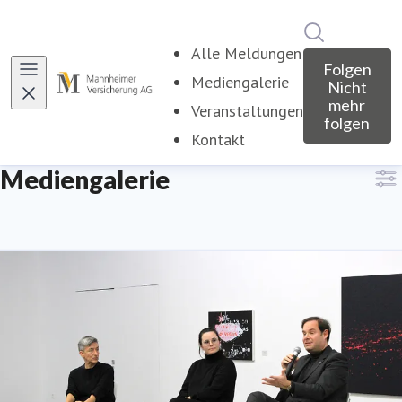
Im Newsroo
Alle Meldungen
Folgen
Mediengalerie
(current)
Nicht
mehr
Veranstaltungen
folgen
Kontakt
Mediengalerie