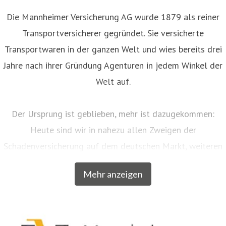
Die Mannheimer Versicherung AG wurde 1879 als reiner
Transportversicherer gegründet. Sie versicherte
Transportwaren in der ganzen Welt und wies bereits drei
Jahre nach ihrer Gründung Agenturen in jedem Winkel der
Welt auf.
Der Ursprung ist geblieben, mehr ist dazugekommen:
Heute sind wir in nahezu allen Zweigen der
Schadenversicherung auf dem deutschen Markt, weiteren
EU-Ländern und der Schweiz aktiv. Neben unserem
Mehr anzeigen
Breitengeschäft sind wir am Markt als Versicherer von
über zwanzig qualitativ hochwertigen Spezialkonzepten
für bestimmte Zielgruppen aus dem privaten und
gewerblichen Bereich anerkannt. Beispielsweise