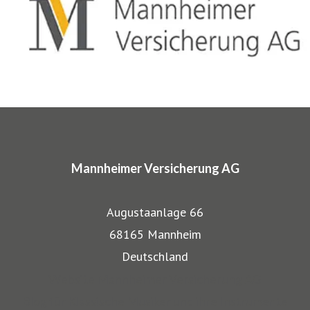
entwickelten wir für Musiker, Galeristen und Juweliere
komplette Absicherungspakete. Diese tragen
charakteristische Markennamen wie SINFONIMA®,
ARTIMA® und VALORIMA®.
In den Markenprogrammen spiegeln sich die Herkunft und
das Know-how der Mannheimer als Transportversicherer
Mannheimer Versicherung AG
gut wieder: Gerade, wenn wertvolle Gegenstände wie
Musikinstrumente und Kunst transportiert werden,
Augustaanlage 66
bestehen besondere Gefahren. Die Mitarbeiter der
68165 Mannheim
Mannheimer bieten dafür nicht nur optimalen
Deutschland
Versicherungsschutz, sondern beraten auch in allen
Website Mannheimer Versicherung AG
Sicherungsfragen, beispielsweise zu Verpackung,
Blog für Klassische Musiker und ihre Instrumente
Restaurierung und Transport.