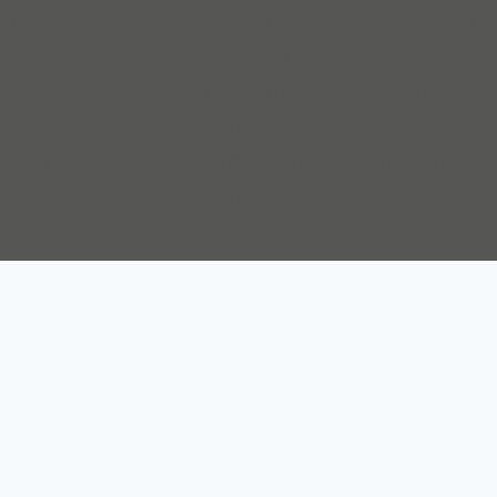
Blog für Musiker am Stromkreis und ihr Sound-Equipment
Blog für Kunstliebhaber
Auch über 145 Jahre nach unserer Gründung, sind wir für
Blog für Fans von Oldtimern, Youngtimern und
unsere Kompetenz anerkannt: Die Mannheimer gehört zu
Liebhaberfahrzeugen
den zehn Top-Transportversicherern Deutschlands und ist
Instagram für Fans von Oldtimern, Youngtimern und
auch mit SINFONIMA und VALORIMA unter den deutschen
Liebhaberfahrzeugen
Marktführern.
Wir sind seit 2012 Teil des Continentale
Versicherungsverbundes auf Gegenseitigkeit.