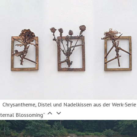
Chrysantheme, Distel und Nadelkissen aus der Werk-Serie
Eternal Blossoming“