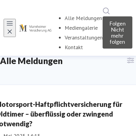
Im Newsroo
Alle Meldungen
Folgen
Mediengalerie
Nicht
mehr
Veranstaltungen
folgen
Kontakt
Alle Meldungen
otorsport-Haftpflichtversicherung für
ldtimer – überflüssig oder zwingend
otwendig?
1. Mai 2025 14:15