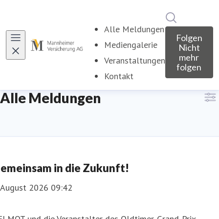
Im Newsroo
Alle Meldungen
Folgen
Mediengalerie
Nicht
mehr
Veranstaltungen
folgen
Kontakt
Alle Meldungen
emeinsam in die Zukunft!
. August 2026 09:42
ELMOT und die Veranstalter des Oldtimer-Grand-Prix