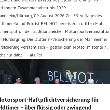
erlängern Zusammenarbeit bis 2029
annheim/Nürburg, 09. August 2026 Zur 53. Auflage des
ldtimer-Grand-Prix ist BELMOT bereits zum dritten Mal
amenspatron der traditionsreichen Motorsportveranstaltu
m Nürburgring. Die Oldtimer-Versicherung der Mannheimer
rsicherung versteht sich – getreu dem Motto „mittendrin,
cht nur dabei“ – als Tei
otorsport-Haftpflichtversicherung für
ldtimer – überflüssig oder zwingend