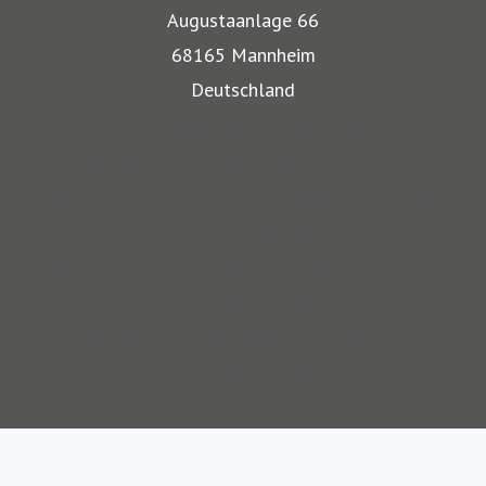
Musikinstrumente und Kunst transportiert werden,
Augustaanlage 66
bestehen besondere Gefahren. Die Mitarbeiter der
68165 Mannheim
Mannheimer bieten dafür nicht nur optimalen
Deutschland
Versicherungsschutz, sondern beraten auch in allen
Website Mannheimer Versicherung AG
Sicherungsfragen, beispielsweise zu Verpackung,
Blog für Klassische Musiker und ihre Instrumente
Restaurierung und Transport.
Blog für Musiker am Stromkreis und ihr Sound-Equipment
Blog für Kunstliebhaber
Auch über 145 Jahre nach unserer Gründung, sind wir für
Blog für Fans von Oldtimern, Youngtimern und
unsere Kompetenz anerkannt: Die Mannheimer gehört zu
Liebhaberfahrzeugen
den zehn Top-Transportversicherern Deutschlands und ist
Instagram für Fans von Oldtimern, Youngtimern und
auch mit SINFONIMA und VALORIMA unter den deutschen
Liebhaberfahrzeugen
Marktführern.
Wir sind seit 2012 Teil des Continentale