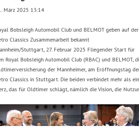
1. März 2025 13:14
oyal Bobsleigh Automobil Club und BELMOT geben auf der
etro Classics Zusammenarbeit bekannt
nnheim/Stuttgart, 27. Februar 2025 Fliegender Start für
en Royal Bobsleigh Automobil Club (RBAC) und BELMOT, d
ldtimerversicherung der Mannheimer, am Eröffnungstag de
tro Classics in Stuttgart. Die beiden verbindet mehr als ei
rz, das für Oldtimer schlägt, nämlich die Vision, die Nutzu