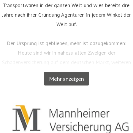
Transportwaren in der ganzen Welt und wies bereits drei
Jahre nach ihrer Gründung Agenturen in jedem Winkel der
Welt auf.
Der Ursprung ist geblieben, mehr ist dazugekommen:
Heute sind wir in nahezu allen Zweigen der
Schadenversicherung auf dem deutschen Markt, weiteren
EU-Ländern und der Schweiz aktiv. Neben unserem
Mehr anzeigen
Breitengeschäft sind wir am Markt als Versicherer von
über zwanzig qualitativ hochwertigen Spezialkonzepten
für bestimmte Zielgruppen aus dem privaten und
gewerblichen Bereich anerkannt. Beispielsweise
entwickelten wir für Musiker, Galeristen und Juweliere
komplette Absicherungspakete. Diese tragen