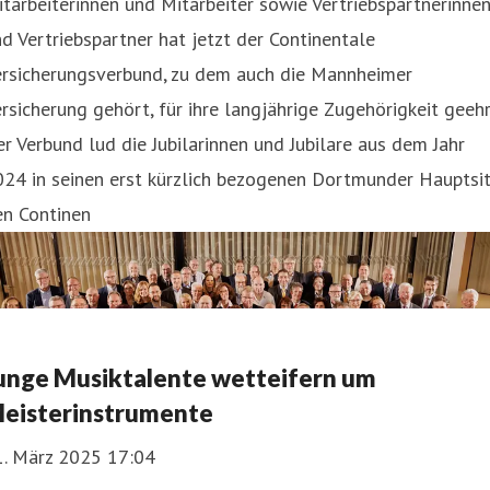
tarbeiterinnen und Mitarbeiter sowie Vertriebspartnerinne
d Vertriebspartner hat jetzt der Continentale
ersicherungsverbund, zu dem auch die Mannheimer
rsicherung gehört, für ihre langjährige Zugehörigkeit geehr
r Verbund lud die Jubilarinnen und Jubilare aus dem Jahr
24 in seinen erst kürzlich bezogenen Dortmunder Hauptsit
en Continen
unge Musiktalente wetteifern um
eisterinstrumente
1. März 2025 17:04