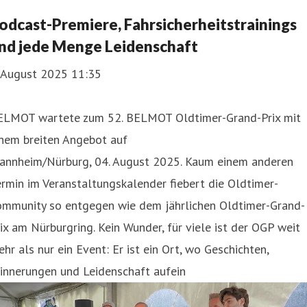
odcast-Premiere, Fahrsicherheitstrainings
nd jede Menge Leidenschaft
. August 2025 11:35
ELMOT wartete zum 52. BELMOT Oldtimer-Grand-Prix mit
inem breiten Angebot auf
annheim/Nürburg, 04. August 2025. Kaum einem anderen
rmin im Veranstaltungskalender fiebert die Oldtimer-
ommunity so entgegen wie dem jährlichen Oldtimer-Grand-
ix am Nürburgring. Kein Wunder, für viele ist der OGP weit
hr als nur ein Event: Er ist ein Ort, wo Geschichten,
innerungen und Leidenschaft aufein