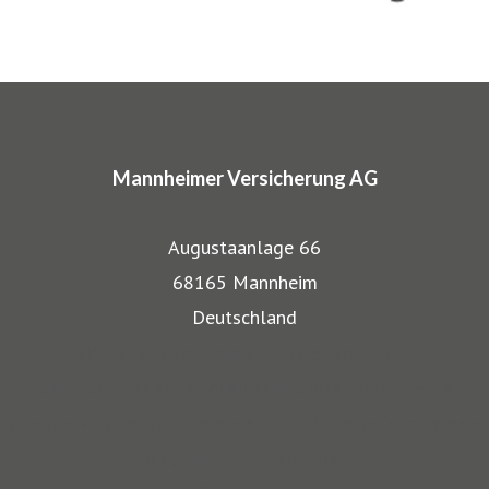
charakteristische Markennamen wie SINFONIMA®,
ARTIMA® und VALORIMA®.
In den Markenprogrammen spiegeln sich die Herkunft und
das Know-how der Mannheimer als Transportversicherer
Mannheimer Versicherung AG
gut wieder: Gerade, wenn wertvolle Gegenstände wie
Musikinstrumente und Kunst transportiert werden,
Augustaanlage 66
bestehen besondere Gefahren. Die Mitarbeiter der
68165 Mannheim
Mannheimer bieten dafür nicht nur optimalen
Deutschland
Versicherungsschutz, sondern beraten auch in allen
Website Mannheimer Versicherung AG
Sicherungsfragen, beispielsweise zu Verpackung,
Blog für Klassische Musiker und ihre Instrumente
Restaurierung und Transport.
Blog für Musiker am Stromkreis und ihr Sound-Equipment
Blog für Kunstliebhaber
Auch über 145 Jahre nach unserer Gründung, sind wir für