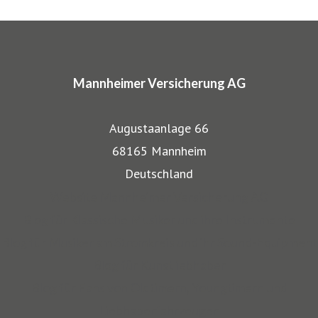
ARTIMA® und VALORIMA®.
In den Markenprogrammen spiegeln sich die Herkunft und
das Know-how der Mannheimer als Transportversicherer
Mannheimer Versicherung AG
gut wieder: Gerade, wenn wertvolle Gegenstände wie
Musikinstrumente und Kunst transportiert werden,
Augustaanlage 66
bestehen besondere Gefahren. Die Mitarbeiter der
68165 Mannheim
Mannheimer bieten dafür nicht nur optimalen
Deutschland
Versicherungsschutz, sondern beraten auch in allen
Website Mannheimer Versicherung AG
Sicherungsfragen, beispielsweise zu Verpackung,
Blog für Klassische Musiker und ihre Instrumente
Restaurierung und Transport.
Blog für Musiker am Stromkreis und ihr Sound-Equipment
Blog für Kunstliebhaber
Auch über 145 Jahre nach unserer Gründung, sind wir für
Blog für Fans von Oldtimern, Youngtimern und
unsere Kompetenz anerkannt: Die Mannheimer gehört zu
Liebhaberfahrzeugen