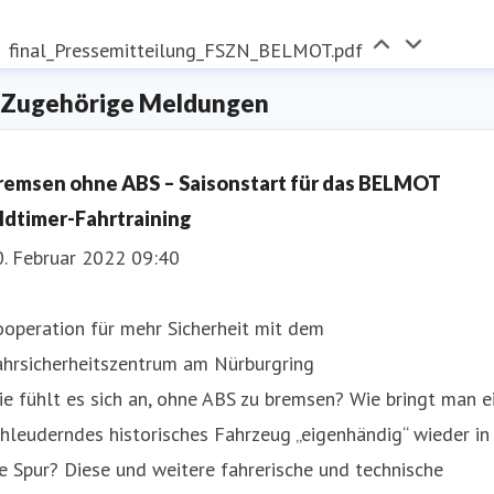
final_Pressemitteilung_FSZN_BELMOT.pdf
Zugehörige Meldungen
remsen ohne ABS – Saisonstart für das BELMOT
ldtimer-Fahrtraining
0. Februar 2022 09:40
operation für mehr Sicherheit mit dem
ahrsicherheitszentrum am Nürburgring
e fühlt es sich an, ohne ABS zu bremsen? Wie bringt man e
hleuderndes historisches Fahrzeug „eigenhändig“ wieder in
e Spur? Diese und weitere fahrerische und technische