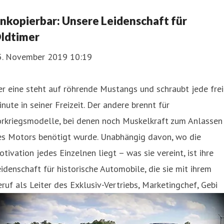
nkopierbar: Unsere Leidenschaft für
ldtimer
5. November 2019 10:19
r eine steht auf röhrende Mustangs und schraubt jede fre
nute in seiner Freizeit. Der andere brennt für
orkriegsmodelle, bei denen noch Muskelkraft zum Anlassen
es Motors benötigt wurde. Unabhängig davon, wo die
tivation jedes Einzelnen liegt – was sie vereint, ist ihre
idenschaft für historische Automobile, die sie mit ihrem
ruf als Leiter des Exklusiv-Vertriebs, Marketingchef, Gebi