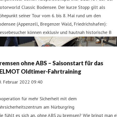
torworld Classic Bodensee. Der kurze Stopp gilt als
hepunkt seiner Tour vom 6. bis 8. Mai rund um den
densee (Appenzell, Bregenzer Wald, Friedrichshafen):
essebesucher können exklusiv und hautnah historische B
remsen ohne ABS – Saisonstart für das
ELMOT Oldtimer-Fahrtraining
0. Februar 2022 09:40
operation für mehr Sicherheit mit dem
ahrsicherheitszentrum am Nürburgring
e fühlt es sich an, ohne ABS zu bremsen? Wie bringt man e