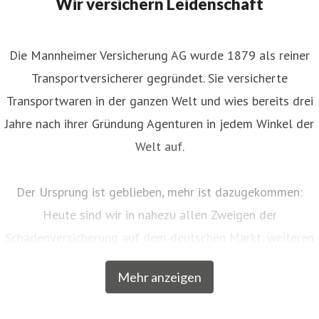
Wir versichern Leidenschaft
Die Mannheimer Versicherung AG wurde 1879 als reiner
Transportversicherer gegründet. Sie versicherte
Transportwaren in der ganzen Welt und wies bereits drei
Jahre nach ihrer Gründung Agenturen in jedem Winkel der
Welt auf.
Der Ursprung ist geblieben, mehr ist dazugekommen:
Heute sind wir in nahezu allen Zweigen der
Schadenversicherung auf dem deutschen Markt, weiteren
EU-Ländern und der Schweiz aktiv. Neben unserem
Mehr anzeigen
Breitengeschäft sind wir am Markt als Versicherer von
über zwanzig qualitativ hochwertigen Spezialkonzepten