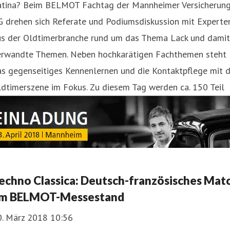
atina? Beim BELMOT Fachtag der Mannheimer Versicherun
G drehen sich Referate und Podiumsdiskussion mit Experte
us der Oldtimerbranche rund um das Thema Lack und damit
erwandte Themen. Neben hochkarätigen Fachthemen steht
s gegenseitiges Kennenlernen und die Kontaktpflege mit d
dtimerszene im Fokus. Zu diesem Tag werden ca. 150 Teil
echno Classica: Deutsch-französisches Mat
m BELMOT-Messestand
0. März 2018 10:56