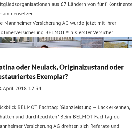
itgliedsorganisationen aus 67 Ländern von fünf Kontinent
usammensetzen.
e Mannheimer Versicherung AG wurde jetzt mit ihrer
ldtimerversicherung BELMOT® als erster Versicher
atina oder Neulack, Originalzustand oder
estauriertes Exemplar?
. April 2018 12:34
ückblick BELMOT Fachtag: "Glanzleistung – Lack erkennen,
rhalten und durchleuchten" Beim BELMOT Fachtag der
annheimer Versicherung AG drehten sich Referate und