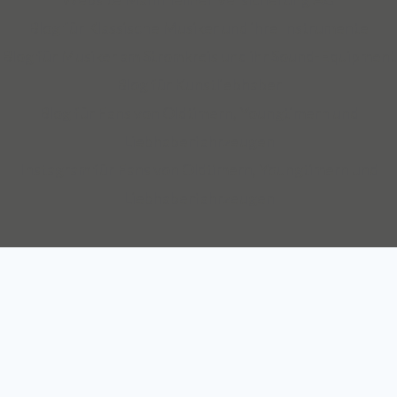
Sicherungsfragen, beispielsweise zu Verpackung,
Blog für Klassische Musiker und ihre Instrumente
Restaurierung und Transport.
Blog für Musiker am Stromkreis und ihr Sound-Equipment
Blog für Kunstliebhaber
Auch über 145 Jahre nach unserer Gründung, sind wir für
Blog für Fans von Oldtimern, Youngtimern und
unsere Kompetenz anerkannt: Die Mannheimer gehört zu
Liebhaberfahrzeugen
den zehn Top-Transportversicherern Deutschlands und ist
Instagram für Fans von Oldtimern, Youngtimern und
auch mit SINFONIMA und VALORIMA unter den deutschen
Liebhaberfahrzeugen
Marktführern.
Wir sind seit 2012 Teil des Continentale
Versicherungsverbundes auf Gegenseitigkeit.