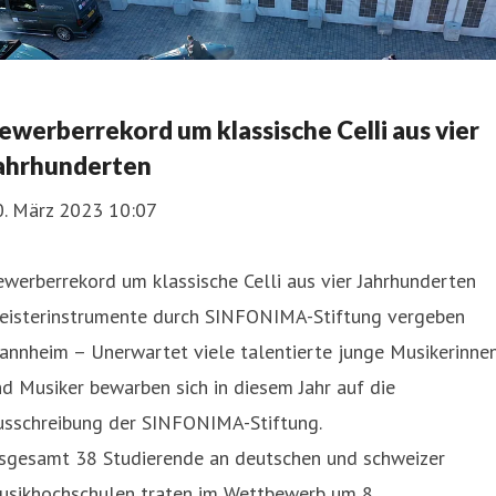
ewerberrekord um klassische Celli aus vier
ahrhunderten
0. März 2023 10:07
werberrekord um klassische Celli aus vier Jahrhunderten
eisterinstrumente durch SINFONIMA-Stiftung vergeben
annheim – Unerwartet viele talentierte junge Musikerinne
d Musiker bewarben sich in diesem Jahr auf die
usschreibung der SINFONIMA-Stiftung.
nsgesamt 38 Studierende an deutschen und schweizer
usikhochschulen traten im Wettbewerb um 8