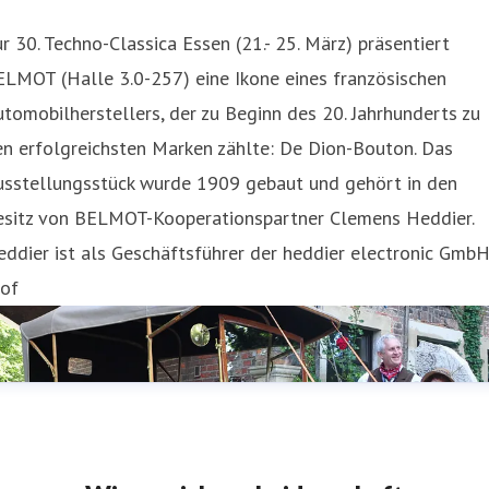
r 30. Techno-Classica Essen (21.- 25. März) präsentiert
ELMOT (Halle 3.0-257) eine Ikone eines französischen
tomobilherstellers, der zu Beginn des 20. Jahrhunderts zu
n erfolgreichsten Marken zählte: De Dion-Bouton. Das
usstellungsstück wurde 1909 gebaut und gehört in den
esitz von BELMOT-Kooperationspartner Clemens Heddier.
ddier ist als Geschäftsführer der heddier electronic Gmb
rof