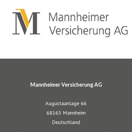
für bestimmte Zielgruppen aus dem privaten und
gewerblichen Bereich anerkannt. Beispielsweise
entwickelten wir für Musiker, Galeristen und Juweliere
komplette Absicherungspakete. Diese tragen
charakteristische Markennamen wie SINFONIMA®,
ARTIMA® und VALORIMA®.
In den Markenprogrammen spiegeln sich die Herkunft und
das Know-how der Mannheimer als Transportversicherer
Mannheimer Versicherung AG
gut wieder: Gerade, wenn wertvolle Gegenstände wie
Musikinstrumente und Kunst transportiert werden,
Augustaanlage 66
bestehen besondere Gefahren. Die Mitarbeiter der
68165 Mannheim
Mannheimer bieten dafür nicht nur optimalen
Deutschland
Versicherungsschutz, sondern beraten auch in allen
Website Mannheimer Versicherung AG