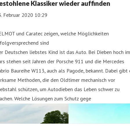
estohlene Klassiker wieder auffinden
3. Februar 2020 10:29
ELMOT und Caratec zeigen, welche Möglichkeiten
rfolgversprechend sind
r Deutschen liebstes Kind ist das Auto. Bei Dieben hoch i
rs stehen seit Jahren der Porsche 911 und die Mercedes
brio Baureihe W113, auch als Pagode, bekannt. Dabei gibt 
irksame Methoden, die den Oldtimer mechanisch vor
iebstahl schützen, um Autodieben das Leben schwer zu
achen. Welche Lösungen zum Schutz gege