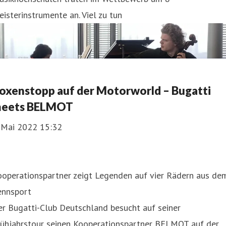
isterinstrumente an. Viel zu tun
oxenstopp auf der Motorworld – Bugatti
eets BELMOT
. Mai 2022 15:32
ooperationspartner zeigt Legenden auf vier Rädern aus de
ennsport
r Bugatti-Club Deutschland besucht auf seiner
rühjahrstour seinen Kooperationspartner BELMOT auf der