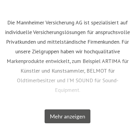
Die Mannheimer Versicherung AG ist spezialisiert auf
individuelle Versicherungslösungen für anspruchsvolle
Privatkunden und mittelständische Firmenkunden. Für
unsere Zielgruppen haben wir hochqualitative
Markenprodukte entwickelt, zum Beispiel ARTIMA für
Künstler und Kunstsammler, BELMOT für
Oldtimerbesitzer und I'M SOUND
für Sound-
Equipment.
Mit einigen unserer Marken gehören wir zu den
Mehr anzeigen
führenden Versicherern in Deutschland. Mit
SINFONIMA sind wir einer der führenden