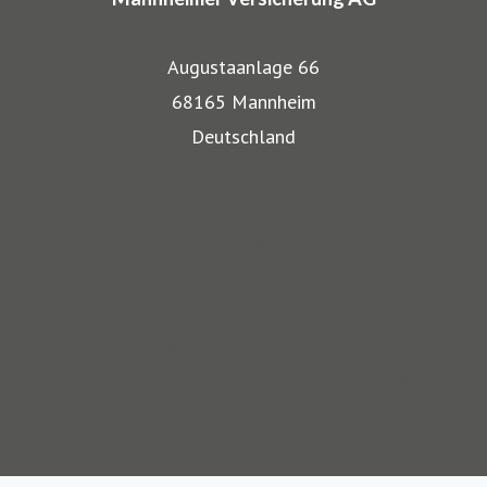
gut wieder: Gerade, wenn wertvolle Gegenstände wie
Musikinstrumente und Kunst transportiert werden,
Augustaanlage 66
bestehen besondere Gefahren. Die Mitarbeiter der
68165 Mannheim
Mannheimer bieten dafür nicht nur optimalen
Deutschland
Versicherungsschutz, sondern beraten auch in allen
Website Mannheimer Versicherung AG
Sicherungsfragen, beispielsweise zu Verpackung,
Blog für Klassische Musiker und ihre Instrumente
Restaurierung und Transport.
Blog für Musiker am Stromkreis und ihr Sound-Equipment
Blog für Kunstliebhaber
Auch über 145 Jahre nach unserer Gründung, sind wir für
Blog für Fans von Oldtimern, Youngtimern und
unsere Kompetenz anerkannt: Die Mannheimer gehört zu
Liebhaberfahrzeugen
den zehn Top-Transportversicherern Deutschlands und ist
Instagram für Fans von Oldtimern, Youngtimern und
auch mit SINFONIMA und VALORIMA unter den deutschen
Liebhaberfahrzeugen
Marktführern.