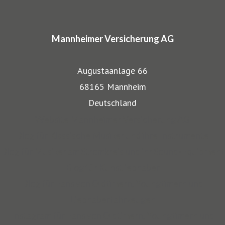
In den Markenprogrammen spiegeln sich die Herkunft und
das Know-how der Mannheimer als Transportversicherer
Mannheimer Versicherung AG
gut wieder: Gerade, wenn wertvolle Gegenstände wie
Musikinstrumente und Kunst transportiert werden,
Augustaanlage 66
bestehen besondere Gefahren. Die Mitarbeiter der
68165 Mannheim
Mannheimer bieten dafür nicht nur optimalen
Deutschland
Versicherungsschutz, sondern beraten auch in allen
Website Mannheimer Versicherung AG
Sicherungsfragen, beispielsweise zu Verpackung,
Blog für Klassische Musiker und ihre Instrumente
Restaurierung und Transport.
Blog für Musiker am Stromkreis und ihr Sound-Equipment
Blog für Kunstliebhaber
Auch über 145 Jahre nach unserer Gründung, sind wir für
Blog für Fans von Oldtimern, Youngtimern und
unsere Kompetenz anerkannt: Die Mannheimer gehört zu
Liebhaberfahrzeugen
den zehn Top-Transportversicherern Deutschlands und ist
Instagram für Fans von Oldtimern, Youngtimern und
auch mit SINFONIMA und VALORIMA unter den deutschen