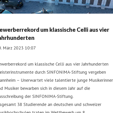
ewerberrekord um klassische Celli aus vier
ahrhunderten
0. März 2023 10:07
werberrekord um klassische Celli aus vier Jahrhunderten
eisterinstrumente durch SINFONIMA-Stiftung vergeben
annheim – Unerwartet viele talentierte junge Musikerinne
d Musiker bewarben sich in diesem Jahr auf die
usschreibung der SINFONIMA-Stiftung.
nsgesamt 38 Studierende an deutschen und schweizer
usikhochschulen traten im Wettbewerb um 8