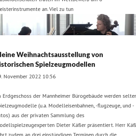
isterinstrumente an. Viel zu tun
leine Weihnachtsausstellung von
istorischen Spielzeugmodellen
9. November 2022 10:56
m Erdgeschoss der Mannheimer Bürogebäude werden selte
ielzeugmodelle (u.a. Modelleisenbahnen, -flugzeuge, und -
utos) aus der privaten Sammlung des
dellspielzeugexperten Dieter Käßer präsentiert. Herr Käß
hrt zudem an drei einstündigen Terminen durch die