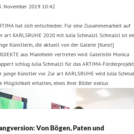
8. November 2019 10:42
RTIMA hat sich entschieden: Für eine Zusammenarbeit auf
r art KARLSRUHE 2020 mit Julia Schmalzl. Schmalzl ist ei
nge Künstlerin, die aktuell von der Galerie [Kunst]
ROJEKTE aus Mannheim vertreten wird. Galeristin Monica
ppert schlug Julia Schmalzl für das ARTIMA-Förderprojekt
r junge Künstler vor. Zur art KARLSRUHE wird Julia Schma
e Möglichkeit erhalten, eines ihrer Bilder exklus
angversion: Von Bögen, Paten und