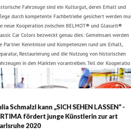
storische Fahrzeuge sind ein Kulturgut, deren Erhalt und
flege durch kompetente Fachbetriebe gesichert werden mus
ie neue Kooperation zwischen BELMOT® und Glasurit®
lassic Car Colors bezweckt genau dies: Gemeinsam werden
ie Partner Kenntnisse und Kompetenzen rund um Erhalt,
paratur, Restaurierung und die Nutzung von historischen
hrzeugen in den Märkten vorantreiben. Teil der Kooperatio
ulia Schmalzl kann „SICH SEHEN LASSEN“ -
RTIMA fördert junge Künstlerin zur art
arlsruhe 2020