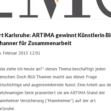
rt Karlsruhe: ARTIMA gewinnt Künstlerin Bil
hanner für Zusammenarbeit
6. Februar 2015 12:01
as ziehe ich heute an?"- dieses Thema beschäftigt jeden
nschen. Doch Billi Thanner macht aus dieser Frage
elschichtige und augenzwinkernde Kunst. Eine Arbeit aus de
eichnamigen Serie präsentiert sie am ARTIMA Stand der
annheimer Versicherung ("Mannheimer") auf der art
rlsruhe.