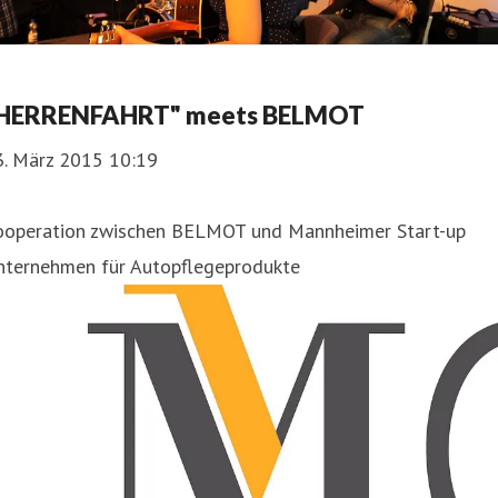
HERRENFAHRT" meets BELMOT
3. März 2015 10:19
ooperation zwischen BELMOT und Mannheimer Start-up
nternehmen für Autopflegeprodukte