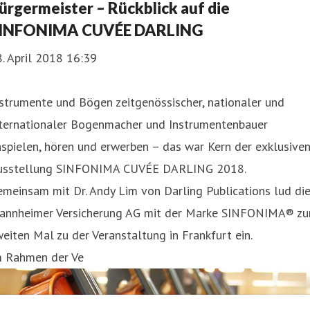
ürgermeister – Rückblick auf die
INFONIMA CUVÉE DARLING
. April 2018 16:39
strumente und Bögen zeitgenössischer, nationaler und
nternationaler Bogenmacher und Instrumentenbauer
spielen, hören und erwerben – das war Kern der exklusive
usstellung SINFONIMA CUVÉE DARLING 2018.
meinsam mit Dr. Andy Lim von Darling Publications lud di
annheimer Versicherung AG mit der Marke SINFONIMA® z
eiten Mal zu der Veranstaltung in Frankfurt ein.
m Rahmen der Ve