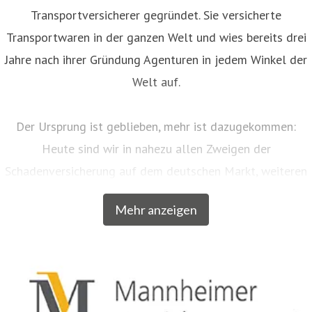
Transportversicherer gegründet. Sie versicherte
Transportwaren in der ganzen Welt und wies bereits drei
Jahre nach ihrer Gründung Agenturen in jedem Winkel der
Welt auf.
Der Ursprung ist geblieben, mehr ist dazugekommen:
Heute sind wir in nahezu allen Zweigen der
Schadenversicherung auf dem deutschen Markt, weiteren
EU-Ländern und der Schweiz aktiv. Neben unserem
Mehr anzeigen
Breitengeschäft sind wir am Markt als Versicherer von
über zwanzig qualitativ hochwertigen Spezialkonzepten
für bestimmte Zielgruppen aus dem privaten und
gewerblichen Bereich anerkannt. Beispielsweise
entwickelten wir für Musiker, Galeristen und Juweliere