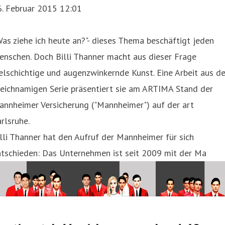
6. Februar 2015 12:01
as ziehe ich heute an?"- dieses Thema beschäftigt jeden
nschen. Doch Billi Thanner macht aus dieser Frage
elschichtige und augenzwinkernde Kunst. Eine Arbeit aus de
eichnamigen Serie präsentiert sie am ARTIMA Stand der
annheimer Versicherung ("Mannheimer") auf der art
rlsruhe.
lli Thanner hat den Aufruf der Mannheimer für sich
ntschieden: Das Unternehmen ist seit 2009 mit der Ma