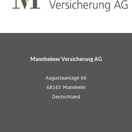
komplette Absicherungspakete. Diese tragen
charakteristische Markennamen wie SINFONIMA®,
ARTIMA® und VALORIMA®.
In den Markenprogrammen spiegeln sich die Herkunft und
das Know-how der Mannheimer als Transportversicherer
Mannheimer Versicherung AG
gut wieder: Gerade, wenn wertvolle Gegenstände wie
Musikinstrumente und Kunst transportiert werden,
Augustaanlage 66
bestehen besondere Gefahren. Die Mitarbeiter der
68165 Mannheim
Mannheimer bieten dafür nicht nur optimalen
Deutschland
Versicherungsschutz, sondern beraten auch in allen
Website Mannheimer Versicherung AG
Sicherungsfragen, beispielsweise zu Verpackung,
Blog für Klassische Musiker und ihre Instrumente
Restaurierung und Transport.
Blog für Musiker am Stromkreis und ihr Sound-Equipment