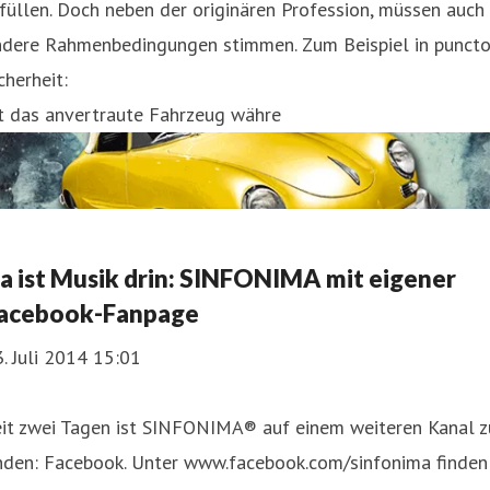
füllen. Doch neben der originären Profession, müssen auch
ndere Rahmenbedingungen stimmen. Zum Beispiel in punct
cherheit:
st das anvertraute Fahrzeug währe
a ist Musik drin: SINFONIMA mit eigener
acebook-Fanpage
. Juli 2014 15:01
eit zwei Tagen ist SINFONIMA® auf einem weiteren Kanal z
inden: Facebook. Unter www.facebook.com/sinfonima finden