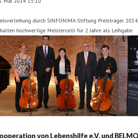
3. Mai 2014 15:10
reisverleihung durch SINFONIMA-Stiftung Preisträger 2014
halten hochwertige Meistercelli für 2 Jahre als Leihgabe
ooperation von Lebenshilfe e.V. und BELM