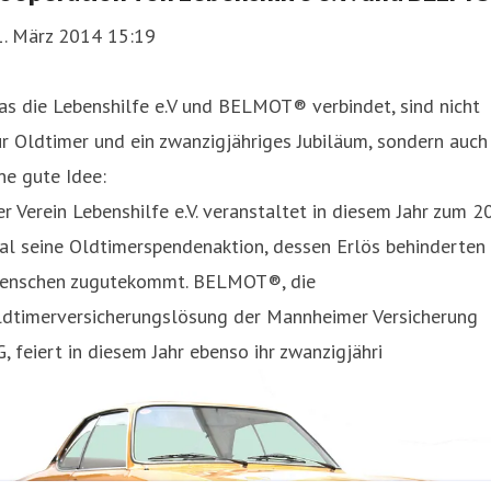
1. März 2014 15:19
s die Lebenshilfe e.V und BELMOT® verbindet, sind nicht
r Oldtimer und ein zwanzigjähriges Jubiläum, sondern auch
ne gute Idee:
r Verein Lebenshilfe e.V. veranstaltet in diesem Jahr zum 20
al seine Oldtimerspendenaktion, dessen Erlös behinderten
enschen zugutekommt. BELMOT®, die
ldtimerversicherungslösung der Mannheimer Versicherung
, feiert in diesem Jahr ebenso ihr zwanzigjähri