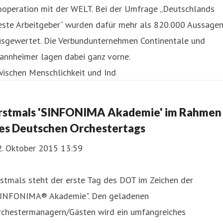
ooperation mit der WELT. Bei der Umfrage „Deutschlands
este Arbeitgeber“ wurden dafür mehr als 820.000 Aussage
usgewertet. Die Verbundunternehmen Continentale und
annheimer lagen dabei ganz vorne.
wischen Menschlichkeit und Ind
rstmals 'SINFONIMA Akademie' im Rahmen
es Deutschen Orchestertags
2. Oktober 2015 13:59
stmals steht der erste Tag des DOT im Zeichen der
SINFONIMA® Akademie". Den geladenen
rchestermanagern/Gästen wird ein umfangreiches