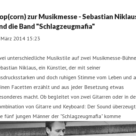
op(corn) zur Musikmesse - Sebastian Niklau
nd die Band "Schlagzeugmafia"
. März 2014 15:23
ei unterschiedliche Musikstile auf zwei Musikmesse-Bühne
bastian Niklaus, ein Künstler, der mit seiner
usdrucksstarken und doch ruhigen Stimme vom Leben und a
inen Facetten erzählt und aus jeder Besetzung etwas
sonderes macht. Ob begleitet von zwei Gitarren oder in de
ombination von Gitarre und Keyboard: Der Sound überzeugt
ie fünf jungen Männer der "Schlagzeugmafia" komme