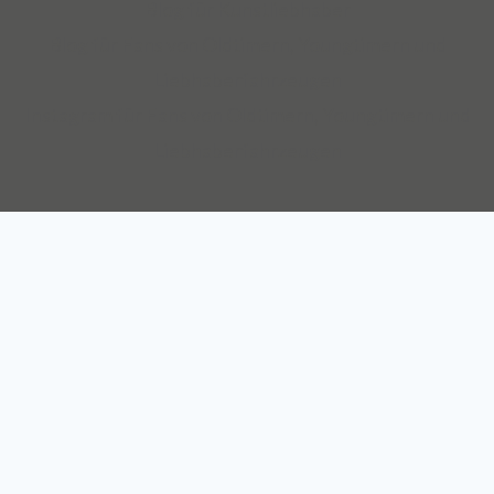
Blog für Kunstliebhaber
Auch über 145 Jahre nach unserer Gründung, sind wir für
Blog für Fans von Oldtimern, Youngtimern und
unsere Kompetenz anerkannt: Die Mannheimer gehört zu
Liebhaberfahrzeugen
den zehn Top-Transportversicherern Deutschlands und ist
Instagram für Fans von Oldtimern, Youngtimern und
auch mit SINFONIMA und VALORIMA unter den deutschen
Liebhaberfahrzeugen
Marktführern.
Wir sind seit 2012 Teil des Continentale
Versicherungsverbundes auf Gegenseitigkeit.