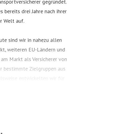
nsportversicherer gegründet.
 bereits drei Jahre nach ihrer
r Welt auf.
te sind wir in nahezu allen
kt, weiteren EU-Ländern und
 am Markt als Versicherer von
ür bestimmte Zielgruppen aus
lsweise entwickelten wir für
ungspakete. Diese tragen
ARTIMA® und VALORIMA®.
t und das Know-how der
, wenn wertvolle Gegenstände