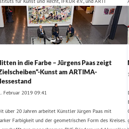
stituts für Kunst und Recht, IFKUR e.V., und ARTI
itten in die Farbe – Jürgens Paas zeigt
Zielscheiben“-Kunst am ARTIMA-
essestand
1. Februar 2019 09:41
it über 20 Jahren arbeitet Künstler Jürgen Paas mit
arker Farbigkeit und der geometrischen Form des Kreises.