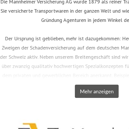
Die Mannheimer Versicherung AG wurde 1879 als reiner Tra
Sie versicherte Transportwaren in der ganzen Welt und wies
Gründung Agenturen in jedem Winkel de
Der Ursprung ist geblieben, mehr ist dazugekommen: Heu
Zweigen der Schadenversicherung auf dem deutschen Mar
der Schweiz aktiv. Neben unserem Breitengeschäft sind wir
über zwanzig qualitativ hochwertigen Spezialkonzepten f
dem privaten und gewerblichen Bereich anerkannt. Beispie
Musiker, Galeristen und Juweliere komplette Absicher
Mehr anzeigen
charakteristische Markennamen wie SINFONIMA®, 
In den Markenprogrammen spiegeln sich die Herkunf
Mannheimer als Transportversicherer gut wieder: Gerade