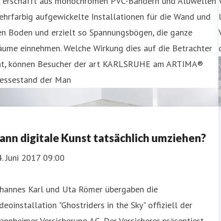
r erschafft aus monochromen PVC-Bändern und Aluwellen
hrfarbig aufgewickelte Installationen für die Wand und
en Boden und erzielt so Spannungsbögen, die ganze
äume einnehmen. Welche Wirkung dies auf die Betrachter
at, können Besucher der art KARLSRUHE am ARTIMA®
essestand der Man
ann digitale Kunst tatsächlich umziehen?
. Juni 2017 09:00
ohannes Karl und Uta Römer übergaben die
deoinstallation "Ghostriders in the Sky" offiziell der
nnheimer Versicherung AG. Der Versicherer präsentiert