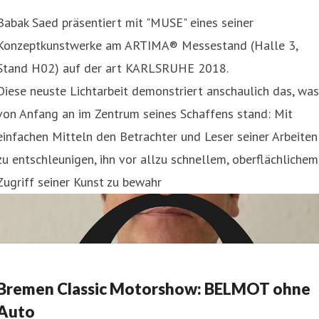
Babak Saed präsentiert mit "MUSE" eines seiner
Konzeptkunstwerke am ARTIMA® Messestand (Halle 3,
Stand H02) auf der art KARLSRUHE 2018.
Diese neuste Lichtarbeit demonstriert anschaulich das, was
von Anfang an im Zentrum seines Schaffens stand: Mit
einfachen Mitteln den Betrachter und Leser seiner Arbeiten
zu entschleunigen, ihn vor allzu schnellem, oberflächlichem
Zugriff seiner Kunst zu bewahr
Bremen Classic Motorshow: BELMOT ohne
Auto