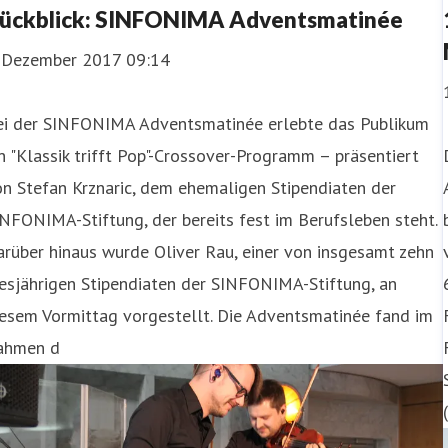
ückblick: SINFONIMA Adventsmatinée
. Dezember 2017 09:14
ei der SINFONIMA Adventsmatinée erlebte das Publikum
n "Klassik trifft Pop"-Crossover-Programm – präsentiert
n Stefan Krznaric, dem ehemaligen Stipendiaten der
NFONIMA-Stiftung, der bereits fest im Berufsleben steht.
rüber hinaus wurde Oliver Rau, einer von insgesamt zehn
esjährigen Stipendiaten der SINFONIMA-Stiftung, an
iesem Vormittag vorgestellt. Die Adventsmatinée fand im
ahmen d