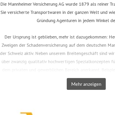
Die Mannheimer Versicherung AG wurde 1879 als reiner Tra
Sie versicherte Transportwaren in der ganzen Welt und wies
Gründung Agenturen in jedem Winkel de
Der Ursprung ist geblieben, mehr ist dazugekommen: Heu
Zweigen der Schadenversicherung auf dem deutschen Mar
der Schweiz aktiv. Neben unserem Breitengeschäft sind wir
über zwanzig qualitativ hochwertigen Spezialkonzepten f
dem privaten und gewerblichen Bereich anerkannt. Beispie
Musiker, Galeristen und Juweliere komplette Absicher
Mehr anzeigen
charakteristische Markennamen wie SINFONIMA®, 
In den Markenprogrammen spiegeln sich die Herkunf
Mannheimer als Transportversicherer gut wieder: Gerade