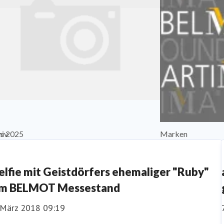
s 2025
hiv
Marken
elfie mit Geistdörfers ehemaliger "Ruby"
m BELMOT Messestand
. März 2018 09:19