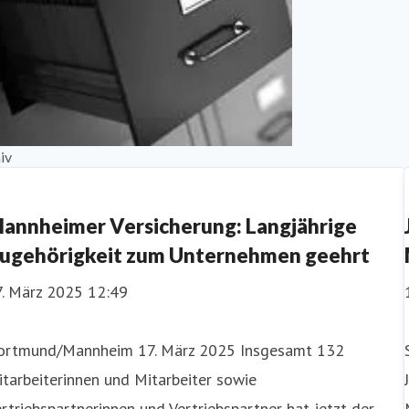
iv
annheimer Versicherung: Langjährige
ugehörigkeit zum Unternehmen geehrt
7. März 2025 12:49
ortmund/Mannheim 17. März 2025 Insgesamt 132
tarbeiterinnen und Mitarbeiter sowie
rtriebspartnerinnen und Vertriebspartner hat jetzt der