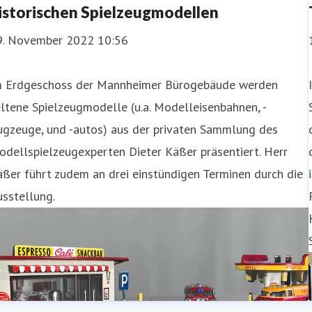
istorischen Spielzeugmodellen
9. November 2022 10:56
m Erdgeschoss der Mannheimer Bürogebäude werden
ltene Spielzeugmodelle (u.a. Modelleisenbahnen, -
ugzeuge, und -autos) aus der privaten Sammlung des
dellspielzeugexperten Dieter Käßer präsentiert. Herr
ßer führt zudem an drei einstündigen Terminen durch die
sstellung.